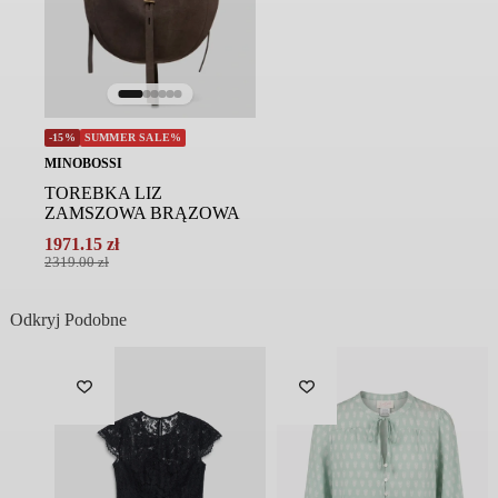
-15%
SUMMER SALE%
MINOBOSSI
TOREBKA LIZ
ZAMSZOWA BRĄZOWA
1971.15
zł
Pierwotna
Aktualna
2319.00
zł
cena
cena
wynosiła:
wynosi:
Odkryj Podobne
2319.00 zł.
1971.15 zł.