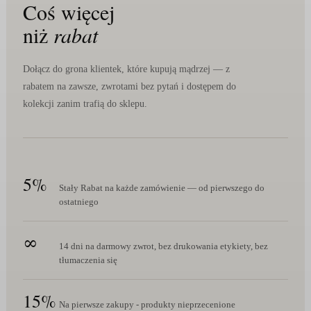
Coś więcej
niż
rabat
Dołącz do grona klientek, które kupują mądrzej — z
rabatem na zawsze, zwrotami bez pytań i dostępem do
kolekcji zanim trafią do sklepu.
5%
Stały Rabat na każde zamówienie — od pierwszego do
ostatniego
∞
14 dni na darmowy zwrot, bez drukowania etykiety, bez
tłumaczenia się
15%
Na pierwsze zakupy - produkty nieprzecenione