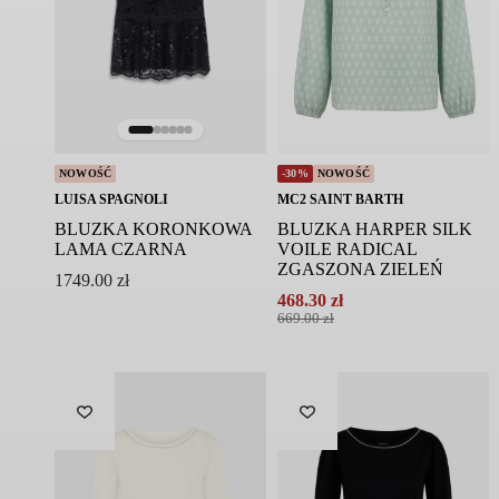
NOWOŚĆ
-30%
NOWOŚĆ
LUISA SPAGNOLI
MC2 SAINT BARTH
BLUZKA KORONKOWA
BLUZKA HARPER SILK
LAMA CZARNA
VOILE RADICAL
ZGASZONA ZIELEŃ
1749.00
zł
468.30
zł
Pierwotna
Aktualna
669.00
zł
cena
cena
wynosiła:
wynosi:
669.00 zł.
468.30 zł.