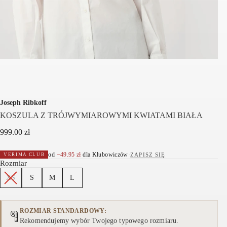
Joseph Ribkoff
KOSZULA Z TRÓJWYMIAROWYMI KWIATAMI BIAŁA
999.00
zł
od
−
49.95
zł
dla Klubowiczów
·
ZAPISZ SIĘ
VERIMA CLUB
Rozmiar
XS
S
M
L
ROZMIAR STANDARDOWY
Rekomendujemy wybór Twojego typowego rozmiaru.