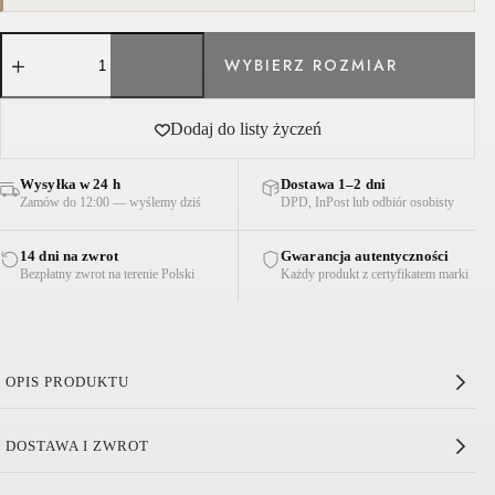
ilość
KOSZULA
Z
TRÓJWYMIAROWYMI
KWIATAMI
Dodaj do listy życzeń
BIAŁA
Wysyłka w 24 h
Dostawa 1–2 dni
Zamów do 12:00 — wyślemy dziś
DPD, InPost lub odbiór osobisty
14 dni na zwrot
Gwarancja autentyczności
Bezpłatny zwrot na terenie Polski
Każdy produkt z certyfikatem marki
OPIS PRODUKTU
Koszula z Trójwymiarowymi Kwiatami Biała
DOSTAWA I ZWROT
Bawełniana tkanina
Kołnierzyk koszulowy z zapięciem na guziki