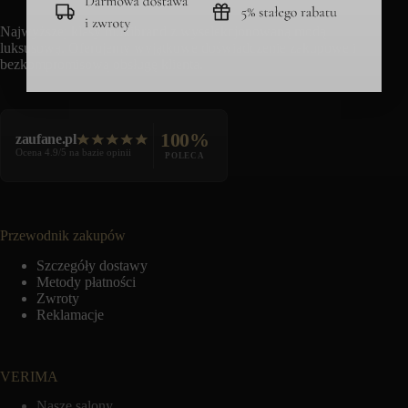
Najwyższej klasy multibrand z wyselekcjonowaną modą
luksusową. Oferujemy wyjątkowe doświadczenie zakupowe i
bezkompromisową obsługę klienta.
100%
zaufane.pl
Ocena 4.9/5 na bazie opinii
POLECA
Przewodnik zakupów
Szczegóły dostawy
Metody płatności
Zwroty
Reklamacje
VERIMA
Nasze salony