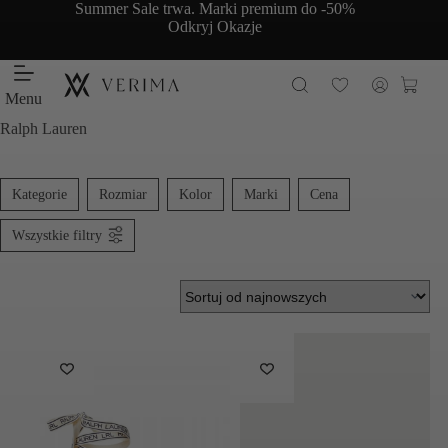
Przejdź
Summer Sale trwa. Marki premium do -50%
do
Odkryj Okazje
treści
Koszy
Menu
Ralph Lauren
Kategorie
Rozmiar
Kolor
Marki
Cena
Wszystkie filtry