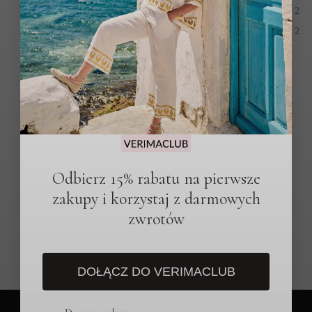
2
Buty
2
Sandały
Odbierz 15% rabatu na pierwsze
zakupy i korzystaj z darmowych
zwrotów
DOŁĄCZ DO VERIMACLUB