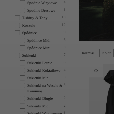
4
Spodnie Wizytowe
1
Spodnie Dresowe
13
T-shirty & Topy
12
Koszule
9
Spódnice
6
Spódnice Midi
3
Spódnice Mini
Rozmiar
Kolor
7
Sukienki
6
Sukienki Letnie
4
Sukienki Koktailowe
3
Sukienki Mini
3
Sukienki na Wesele &
Komunię
2
Sukienki Długie
2
Sukienki Midi
1
Sukienki Wieczorowe