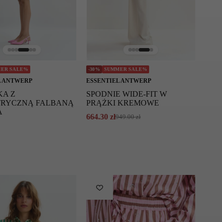
ER SALE%
-30%
SUMMER SALE%
L ANTWERP
ESSENTIEL ANTWERP
KA Z
SPODNIE WIDE-FIT W
RYCZNĄ FALBANĄ
PRĄŻKI KREMOWE
A
664.30
zł
949.00
zł
Pierwotna
Aktualna
cena
cena
wynosiła:
wynosi:
949.00 zł.
664.30 zł.
.