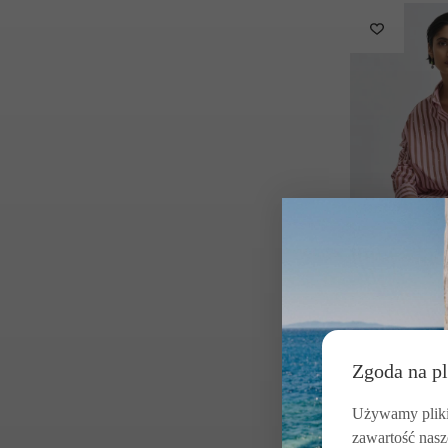
-30%
SUMMER S
ESSENTIEL AN
Zgoda na pl
KOSZULA W 
ZDOBIENIE
Używamy pliki 
BRĄZOWA
zawartość nasz