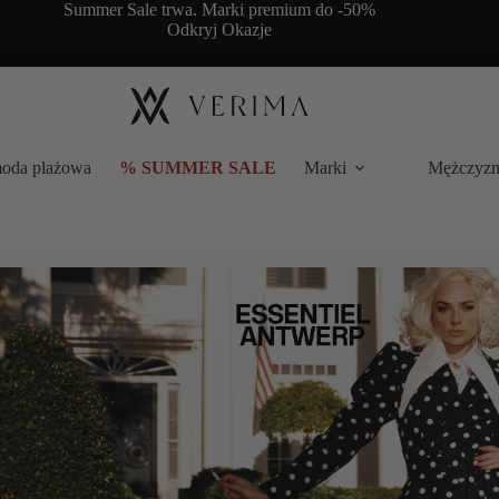
Summer Sale trwa. Marki premium do -50%
Odkryj Okazje
moda plażowa
% SUMMER SALE
Marki
Mężczyzn