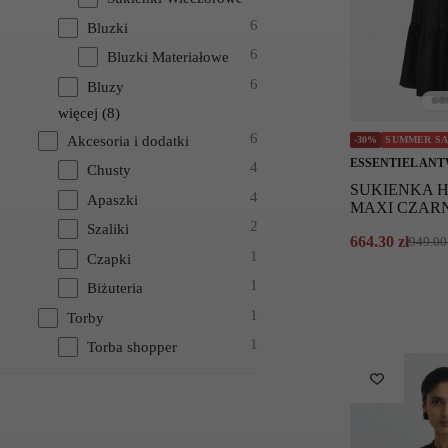
6
Bluzki
6
Bluzki Materiałowe
6
Bluzy
więcej
(
8
)
6
Akcesoria i dodatki
-30%
SUMMER S
ESSENTIEL AN
4
Chusty
SUKIENKA 
4
Apaszki
MAXI CZAR
2
Szaliki
664.30
zł
949.0
Pierwotna
Aktualna
1
Czapki
cena
cena
wynosiła:
wynosi:
1
Biżuteria
949.00 zł.
664.30 zł.
1
Torby
1
Torba shopper