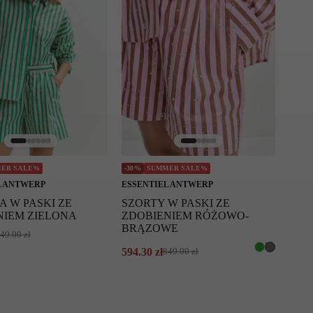
ER SALE%
-30%
SUMMER SALE%
L ANTWERP
ESSENTIEL ANTWERP
 W PASKI ZE
SZORTY W PASKI ZE
NIEM ZIELONA
ZDOBIENIEM RÓŻOWO-
BRĄZOWE
49.00
zł
594.30
zł
849.00
zł
Pierwotna
Aktualna
cena
cena
wynosiła:
wynosi:
849.00 zł.
594.30 zł.