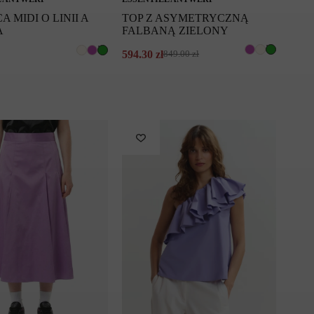
A MIDI O LINII A
TOP Z ASYMETRYCZNĄ
A
FALBANĄ ZIELONY
594.30
zł
849.00
zł
Pierwotna
Aktualna
cena
cena
wynosiła:
wynosi:
849.00 zł.
594.30 zł.
.