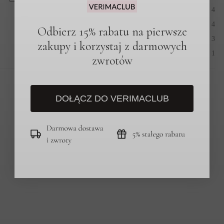
4
Odzież
4
Polo
Odbierz 15% rabatu na pierwsze
3
T-Shirty
zakupy i korzystaj z darmowych
1
Koszule
zwrotów
DOŁĄCZ DO VERIMACLUB