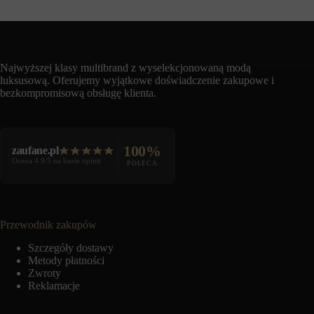
Najwyższej klasy multibrand z wyselekcjonowaną modą
luksusową. Oferujemy wyjątkowe doświadczenie zakupowe i
bezkompromisową obsługę klienta.
100%
zaufane.pl
Ocena 4.9/5 na bazie opinii
POLECA
Przewodnik zakupów
Szczegóły dostawy
Metody płatności
Zwroty
Reklamacje