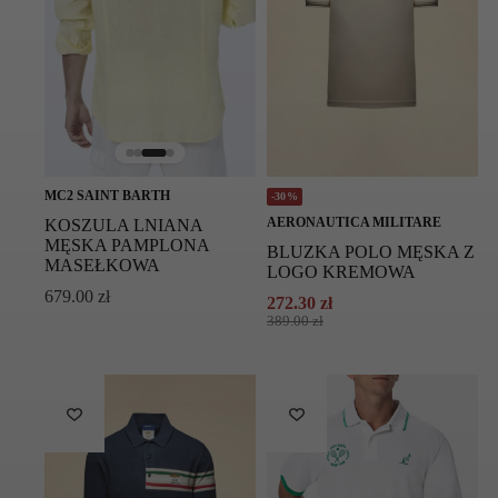
MC2 SAINT BARTH
-30%
AERONAUTICA MILITARE
KOSZULA LNIANA
MĘSKA PAMPLONA
BLUZKA POLO MĘSKA Z
MASEŁKOWA
LOGO KREMOWA
679.00
zł
272.30
zł
Pierwotna
Aktualna
389.00
zł
cena
cena
wynosiła:
wynosi:
389.00 zł.
272.30 zł.