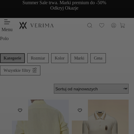
Przejdź
Summer Sale trwa. Marki premium do -50%
do
Odkryj Okazje
treści
Koszy
Menu
Polo
Kategorie
Rozmiar
Kolor
Marki
Cena
Wszystkie filtry