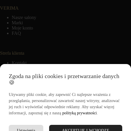
VERIMA
Nasze salony
Marki
Moje konto
FAQ
Strefa klienta
Kontakt
VERIMA CLUB
Moje zamówienia
Zgoda na pliki cookies i przetwarzanie danych
Ulubione
🍪
Używamy pliki cookie, aby zapewnić Ci najlepsze wrażenia z
Informacje
przeglądania, personalizować zawartość naszej witryny, analizować
jej ruch i wyświetlać odpowiednie reklamy. Aby uzyskać więcej
Regulamin
informacji, zapoznaj się z naszą
Polityka zwrotów
polityką prywatności
.
Polityka cookies
Polityka prywatności
Regulamin Akcji Promocyjnej „-15% na pierwszy zakup”
Ustawienia
AKCEPTUJĘ I WCHODZĘ