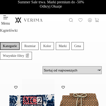
Przejdź
Summer Sale trwa. Marki premium do -50%
do
Odkryj Okazje
treści
Koszy
Menu
Kąpielówki
Kategorie
Rozmiar
Kolor
Marki
Cena
Wszystkie filtry