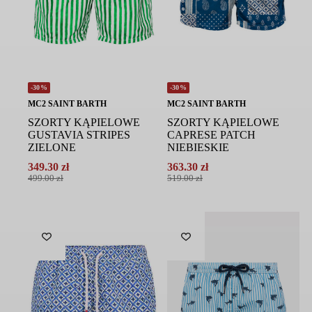
-30%
-30%
MC2 SAINT BARTH
MC2 SAINT BARTH
SZORTY KĄPIELOWE
SZORTY KĄPIELOWE
GUSTAVIA STRIPES
CAPRESE PATCH
ZIELONE
NIEBIESKIE
349.30
zł
363.30
zł
Pierwotna
Aktualna
Pierwotna
Aktualna
499.00
zł
519.00
zł
cena
cena
cena
cena
wynosiła:
wynosi:
wynosiła:
wynosi:
499.00 zł.
349.30 zł.
519.00 zł.
363.30 zł.