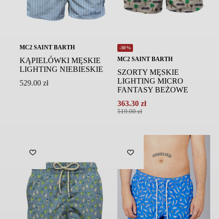
MC2 SAINT BARTH
-30%
MC2 SAINT BARTH
KĄPIELÓWKI MĘSKIE
LIGHTING NIEBIESKIE
SZORTY MĘSKIE
LIGHTING MICRO
529.00
zł
FANTASY BEŻOWE
363.30
zł
Pierwotna
Aktualna
519.00
zł
cena
cena
wynosiła:
wynosi:
519.00 zł.
363.30 zł.