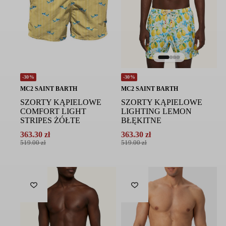
-30%
-30%
MC2 SAINT BARTH
MC2 SAINT BARTH
SZORTY KĄPIELOWE
SZORTY KĄPIELOWE
COMFORT LIGHT
LIGHTING LEMON
STRIPES ŻÓŁTE
BŁĘKITNE
363.30
zł
363.30
zł
Pierwotna
Aktualna
Pierwotna
Aktualna
519.00
zł
519.00
zł
cena
cena
cena
cena
wynosiła:
wynosi:
wynosiła:
wynosi:
519.00 zł.
363.30 zł.
519.00 zł.
363.30 zł.