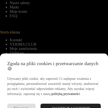
Nasze salony
Marki
Moje konto
FAQ
Strefa klienta
Kontakt
VERIMA CLUB
Moje zamówienia
Ulubione
Zgoda na pliki cookies i przetwarzanie danych
🍪
Informacje
Regulamin
Używamy pliki cookie, aby zapewnić Ci najlepsze wrażenia z
Polityka zwrotów
przeglądania, personalizować zawartość naszej witryny, analizować
Polityka cookies
jej ruch i wyświetlać odpowiednie reklamy. Aby uzyskać więcej
Polityka prywatności
informacji, zapoznaj się z naszą
polityką prywatności
.
Regulamin Akcji Promocyjnej „-15% na pierwszy zakup”