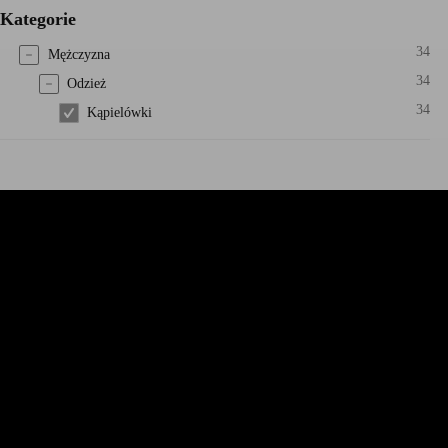
Kategorie
34
Mężczyzna
34
Odzież
34
Kąpielówki