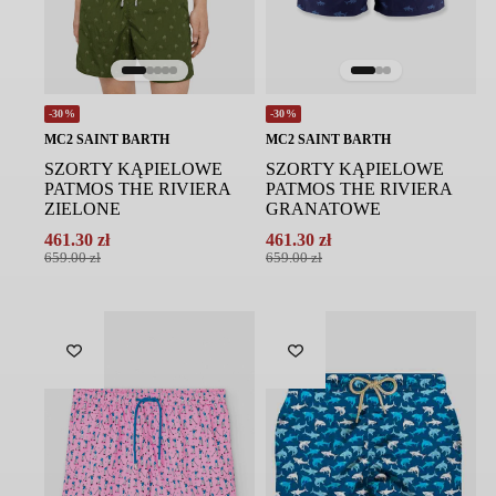
-30%
-30%
MC2 SAINT BARTH
MC2 SAINT BARTH
SZORTY KĄPIELOWE
SZORTY KĄPIELOWE
PATMOS THE RIVIERA
PATMOS THE RIVIERA
ZIELONE
GRANATOWE
461.30
zł
461.30
zł
Pierwotna
Aktualna
Pierwotna
Aktualna
659.00
zł
659.00
zł
cena
cena
cena
cena
wynosiła:
wynosi:
wynosiła:
wynosi:
659.00 zł.
461.30 zł.
659.00 zł.
461.30 zł.