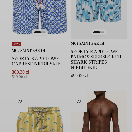
MC2 SAINT BARTH
-30%
MC2 SAINT BARTH
SZORTY KĄPIELOWE
PATMOS SEERSUCKER
SZORTY KĄPIELOWE
SHARK STRIPES
CAPRESE NIEBIESKIE
NIEBIESKIE
363.30
zł
499.00
zł
Pierwotna
Aktualna
519.00
zł
cena
cena
wynosiła:
wynosi:
519.00 zł.
363.30 zł.