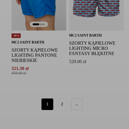
MC2 SAINT BARTH
-30%
MC2 SAINT BARTH
SZORTY KĄPIELOWE
LIGHTING MICRO
SZORTY KĄPIELOWE
FANTASY BŁĘKITNE
LIGHTING PANTONE
NIEBIESKIE
529.00
zł
321.30
zł
Pierwotna
Aktualna
459.00
zł
cena
cena
wynosiła:
wynosi:
459.00 zł.
321.30 zł.
1
2
→