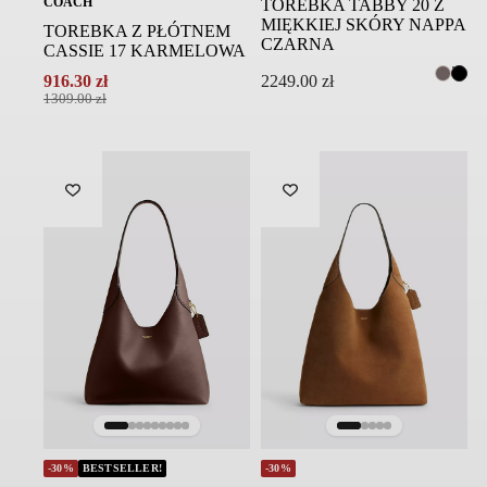
COACH
TOREBKA TABBY 20 Z
MIĘKKIEJ SKÓRY NAPPA
TOREBKA Z PŁÓTNEM
CZARNA
CASSIE 17 KARMELOWA
916.30
zł
2249.00
zł
Pierwotna
Aktualna
1309.00
zł
cena
cena
wynosiła:
wynosi:
1309.00 zł.
916.30 zł.
-30%
-30%
BESTSELLER!