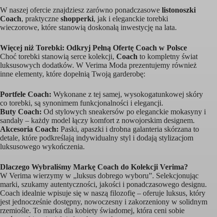
W naszej ofercie znajdziesz zarówno ponadczasowe
listonoszki
Coach
, praktyczne
shopperki
, jak i eleganckie torebki
wieczorowe, które stanowią doskonałą inwestycję na lata.
Więcej niż Torebki: Odkryj Pełną Ofertę Coach w Polsce
Choć torebki stanowią serce kolekcji,
Coach
to kompletny świat
luksusowych dodatków. W Verima Moda prezentujemy również
inne elementy, które dopełnią Twoją garderobę:
Portfele Coach:
Wykonane z tej samej, wysokogatunkowej skóry
co torebki, są synonimem funkcjonalności i elegancji.
Buty Coach:
Od stylowych sneakersów po eleganckie mokasyny i
sandały – każdy model łączy komfort z nowojorskim designem.
Akcesoria Coach:
Paski, apaszki i drobna galanteria skórzana to
detale, które podkreślają indywidualny styl i dodają stylizacjom
luksusowego wykończenia.
Dlaczego Wybraliśmy Markę Coach do Kolekcji Verima?
W Verima wierzymy w „luksus dobrego wyboru”. Selekcjonując
marki, szukamy autentyczności, jakości i ponadczasowego designu.
Coach idealnie wpisuje się w naszą filozofię – oferuje luksus, który
jest jednocześnie dostępny, nowoczesny i zakorzeniony w solidnym
rzemiośle. To marka dla kobiety świadomej, która ceni sobie