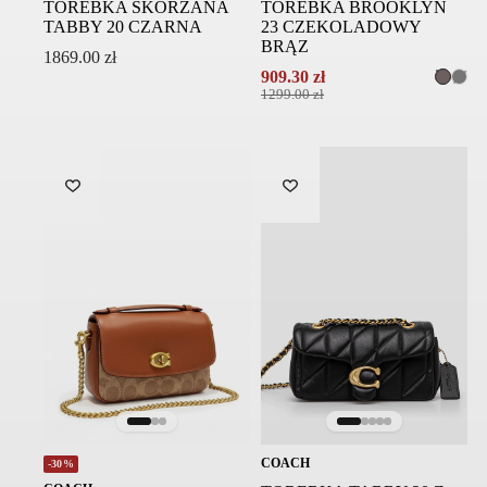
TOREBKA SKÓRZANA
TOREBKA BROOKLYN
TABBY 20 CZARNA
23 CZEKOLADOWY
BRĄZ
1869.00
zł
909.30
zł
Pierwotna
Aktualna
1299.00
zł
cena
cena
wynosiła:
wynosi:
1299.00 zł.
909.30 zł.
COACH
-30%