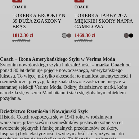
COACH
COACH
TOREBKA BROOKLYN
TOREBKA TABBY 20 Z
39 DUŻA ZGASZONY
MIĘKKIEJ SKÓRY NAPPA
BRĄZ
CAMELOWA
1812.30
zł
1469.30
zł
Pierwotna
Aktualna
Pierwotna
Aktualna
2589.00
zł
2099.00
zł
cena
cena
cena
cena
wynosiła:
wynosi:
wynosiła:
wynosi:
2589.00 zł.
1812.30 zł.
2099.00 zł.
1469.30 zł.
Coach – Ikona Amerykańskiego Stylu w Verima Moda
Synonim nowojorskiego szyku i niezależności –
marka Coach
od
ponad 80 lat definiuje pojęcie nowoczesnego, amerykańskiego
luksusu. To więcej niż tylko akcesoria; to manifest autentyczności i
rzemieślniczej precyzji, który znalazł swoje zasłużone miejsce w
starannej selekcji Verima Moda. Odkryj dziedzictwo marki, która
narodziła się w sercu Manhattanu i stała się globalnym obiektem
pożądania.
Dziedzictwo Rzemiosła i Nowojorski Szyk
Historia Coach rozpoczęła się w 1941 roku w rodzinnym
warsztacie, gdzie sześciu rzemieślników postawiło sobie za cel
tworzenie pięknych i funkcjonalnych przedmiotów ze skóry.
Inspiracją była elastyczność i wytrzymałość skóry używanej do