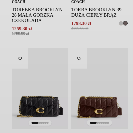
COACH
COACH
TORBA BROOKLYN 39
TOREBKA BROOKLYN
DUŻA CIEPŁY BRĄZ
28 MAŁA GORZKA
CZEKOLADA
1798.30
zł
Pierwotna
Aktualna
2569.00
zł
1259.30
zł
cena
cena
Pierwotna
Aktualna
1799.00
zł
wynosiła:
wynosi:
cena
cena
2569.00 zł.
1798.30 zł.
wynosiła:
wynosi:
1799.00 zł.
1259.30 zł.