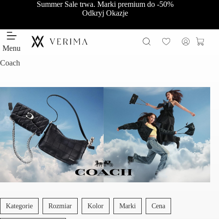
Przejdź
Summer Sale trwa. Marki premium do -50%
do
Odkryj Okazje
treści
Koszy
Menu
Coach
Kategorie
Rozmiar
Kolor
Marki
Cena