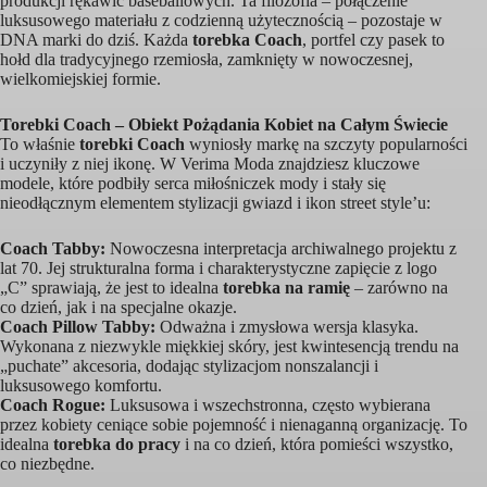
produkcji rękawic baseballowych. Ta filozofia – połączenie
luksusowego materiału z codzienną użytecznością – pozostaje w
DNA marki do dziś. Każda
torebka Coach
, portfel czy pasek to
hołd dla tradycyjnego rzemiosła, zamknięty w nowoczesnej,
wielkomiejskiej formie.
Torebki Coach – Obiekt Pożądania Kobiet na Całym Świecie
To właśnie
torebki Coach
wyniosły markę na szczyty popularności
i uczyniły z niej ikonę. W Verima Moda znajdziesz kluczowe
modele, które podbiły serca miłośniczek mody i stały się
nieodłącznym elementem stylizacji gwiazd i ikon street style’u:
Coach Tabby:
Nowoczesna interpretacja archiwalnego projektu z
lat 70. Jej strukturalna forma i charakterystyczne zapięcie z logo
„C” sprawiają, że jest to idealna
torebka na ramię
– zarówno na
co dzień, jak i na specjalne okazje.
Coach Pillow Tabby:
Odważna i zmysłowa wersja klasyka.
Wykonana z niezwykle miękkiej skóry, jest kwintesencją trendu na
„puchate” akcesoria, dodając stylizacjom nonszalancji i
luksusowego komfortu.
Coach Rogue:
Luksusowa i wszechstronna, często wybierana
przez kobiety ceniące sobie pojemność i nienaganną organizację. To
idealna
torebka do pracy
i na co dzień, która pomieści wszystko,
co niezbędne.