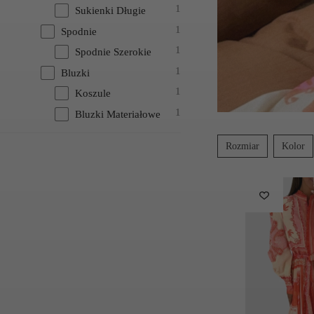
1
Sukienki Długie
1
Spodnie
1
Spodnie Szerokie
1
Bluzki
1
Koszule
1
Bluzki Materiałowe
Rozmiar
Kolor