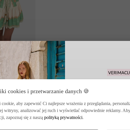
INI CLIVIA
IELONA
Odbierz 15% rabat
iki cookies i przetwarzanie danych 🍪
zakupy i korzysta
zwrotó
cookie, aby zapewnić Ci najlepsze wrażenia z przeglądania, personal
ska marka odzieżowa dla kobiet, które ubierają się z uczuciem
ej witryny, analizować jej ruch i wyświetlać odpowiednie reklamy. Ab
ji, zapoznaj się z naszą
polityką prywatności
.
jska marka ready-to-wear założona w 2022 roku. Każda kolekcja powsta
ostaje w pamięci długo po powrocie: ciepło słońca, kolor targu, rytm 
DOŁĄCZ DO VE