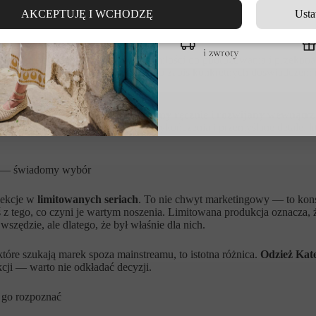
ate palety barw i kobiece sylwetki
, które wyglądają tak samo dobrze n
AKCEPTUJĘ I WCHODZĘ
Usta
Ford
ralii z połączenia dwóch rzeczy: miłości do podróżowania i przekonan
ra je nosi. Każda kolekcja Kate Ford to zapis konkretnych doświadczeń:
rugim.
 detalach.
Każdy print jest rysowany ręcznie i rozwijany wewnątrz
o tego dochodzą rzemieślnicze wykończenia i przemyślane detale, któ
e — świadomy wybór
lekcje w
limitowanych seriach
. To nie chwyt marketingowy — to konsek
ś z tego, co czyni je wartym noszenia. Limitowana produkcja oznacza, 
wszędzie, ale dlatego, że był właśnie dla nich.
które szukają marek spoza mainstreamu, to istotna różnica.
Odzież Kate
ji — warto nie odkładać decyzji.
 go rozpoznać