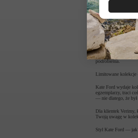
rysowane printy, bog
Skąd pochodzi Kate 
Marka powstała w Aust
historię kobiety, któ
jednym miejscem a d
To podejście widać w
generowany masowo. D
podrobienia.
Limitowane kolekcj
Kate Ford wydaje ko
egzemplarzy, traci co
— nie dlatego, że był 
Dla klientek Verimy, 
Twoją uwagę w kolekc
Styl Kate Ford — jak