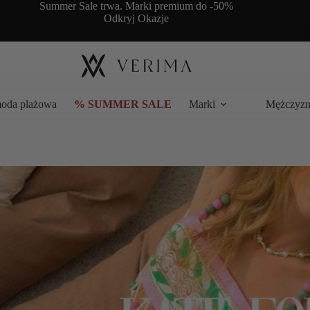
Summer Sale trwa. Marki premium do -50%
Odkryj Okazje
moda plażowa
% SUMMER SALE
Marki
Mężczyzn