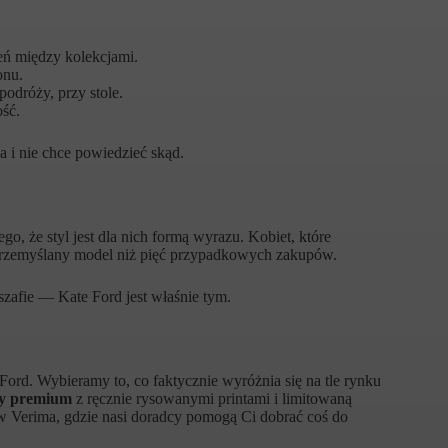
eń między kolekcjami.
onu.
odróży, przy stole.
ość.
a i nie chce powiedzieć skąd.
tego, że styl jest dla nich formą wyrazu. Kobiet, które
en przemyślany model niż pięć przypadkowych zakupów.
szafie — Kate Ford jest właśnie tym.
ord. Wybieramy to, co faktycznie wyróżnia się na tle rynku
eży premium
z ręcznie rysowanymi printami i limitowaną
ów Verima, gdzie nasi doradcy pomogą Ci dobrać coś do