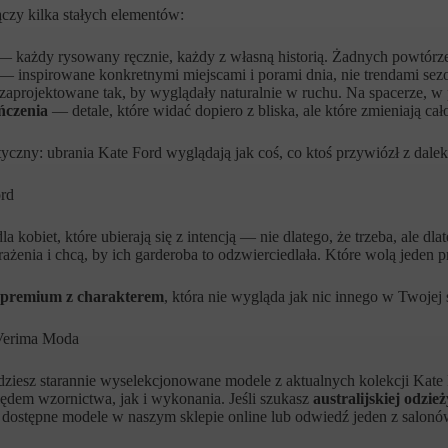
czy kilka stałych elementów:
 każdy rysowany ręcznie, każdy z własną historią. Żadnych powtórz
— inspirowane konkretnymi miejscami i porami dnia, nie trendami sez
aprojektowane tak, by wyglądały naturalnie w ruchu. Na spacerze, w p
ńczenia
— detale, które widać dopiero z bliska, ale które zmieniają cał
styczny: ubrania Kate Ford wyglądają jak coś, co ktoś przywiózł z dalek
ord
a kobiet, które ubierają się z intencją — nie dlatego, że trzeba, ale dla
wrażenia i chcą, by ich garderoba to odzwierciedlała. Które wolą jed
 premium z charakterem
, która nie wygląda jak nic innego w Twojej 
 Verima Moda
iesz starannie wyselekcjonowane modele z aktualnych kolekcji Kate F
dem wzornictwa, jak i wykonania. Jeśli szukasz
australijskiej odzi
j dostępne modele w naszym sklepie online lub odwiedź jeden z salon