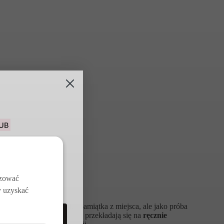
u na pierwsze
j z darmowych
w
izować
y uzyskać
je z podróży — nie jako pamiątka z miejsca, ale jako próba
obcego miasta. Te wrażenia przekładają się na
ręcznie
RIMACLUB