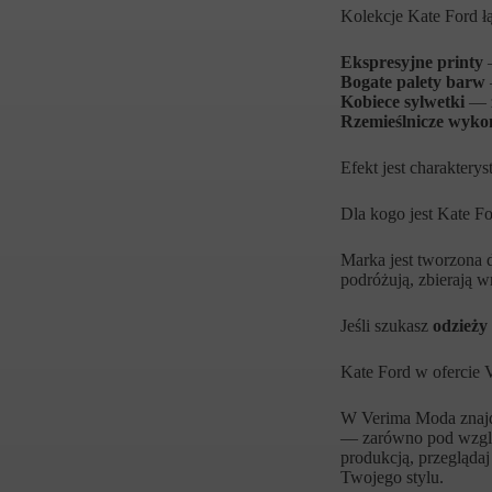
Kolekcje Kate Ford łą
Ekspresyjne printy
—
Bogate palety barw
Kobiece sylwetki
— z
Rzemieślnicze wyko
Efekt jest charaktery
Dla kogo jest Kate F
Marka jest tworzona dl
podróżują, zbierają 
Jeśli szukasz
odzieży
Kate Ford w ofercie
W Verima Moda znajdz
— zarówno pod wzglę
produkcją, przegląda
Twojego stylu.