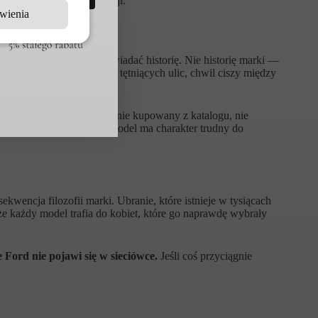
a lotnisku, jak i na kolacji.
wienia
ia, że ubranie może opowiadać historię. Nie historię marki —
 nadmorskich krajobrazów, tętniących ulic, chwil ciszy między
 studia projektowego
— nie kupowany z katalogu, nie
re sprawiają, że każdy model ma charakter trudny do
wencja filozofii marki. Ubranie, które istnieje w tysiącach
że każdy model trafia do kobiet, które go naprawdę wybrały
 Ford nie pojawi się w sieciówce.
Jeśli coś przyciągnie