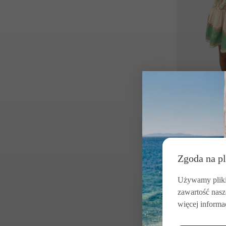
KATE FORD
SUKIENKA M
KREMOWO-Z
1989.00
zł
Zgoda na pl
Używamy pliki 
Kate Ford – australij
zawartość nasz
więcej informac
Kate Ford to australi
uchwycenia tego, co z