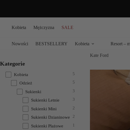
Przejdź
do
treści
Kobieta
Mężczyzna
SALE
Nowości
BESTSELLERY
Kobieta
Resort – 
Kate Ford
Kategorie
5
Kobieta
5
Odzież
3
Sukienki
3
Sukienki Letnie
2
Sukienki Mini
2
Sukienki Dzianinowe
1
Sukienki Plażowe