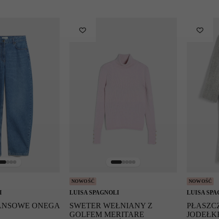
NOWOŚĆ
NOWOŚĆ
I
LUISA SPAGNOLI
LUISA SPA
EANSOWE ONEGA
SWETER WEŁNIANY Z
PŁASZC
GOLFEM MERITARE
JODEŁK