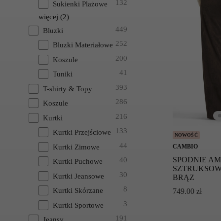
132
Sukienki Plażowe
więcej
(
2
)
449
Bluzki
252
Bluzki Materiałowe
200
Koszule
41
Tuniki
393
T-shirty & Topy
286
Koszule
216
Kurtki
133
Kurtki Przejściowe
NOWOŚĆ
44
Kurtki Zimowe
CAMBIO
SPODNIE AM
40
Kurtki Puchowe
SZTRUKSOW
30
Kurtki Jeansowe
BRĄZ
8
Kurtki Skórzane
749.00
zł
3
Kurtki Sportowe
191
Jeansy