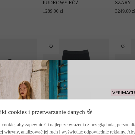
PUDROWY RÓŻ
SZARY
1289.00
zł
3249.00
z
Odbierz 15% rabat
iki cookies i przetwarzanie danych 🍪
zakupy i korzysta
zwrotó
cookie, aby zapewnić Ci najlepsze wrażenia z przeglądania, personal
ej witryny, analizować jej ruch i wyświetlać odpowiednie reklamy. Ab