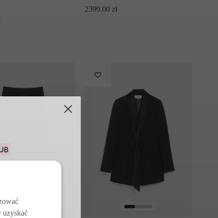
2399.00
zł
ł
u na pierwsze
j z darmowych
w
izować
y uzyskać