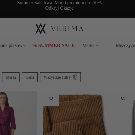
Summer Sale trwa. Marki premium do -50%
Odkryj Okazje
moda plażowa
% SUMMER SALE
Marki
Mężczyzn
Marki
Cena
Wszystkie filtry