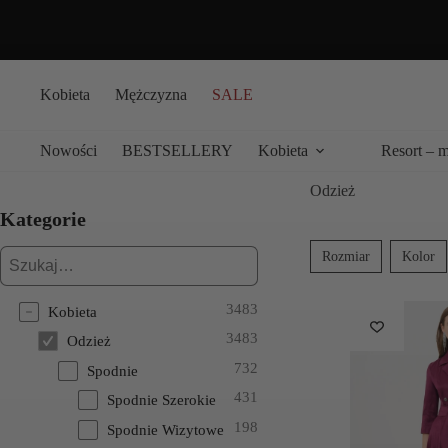
Przejdź
do
treści
Kobieta
Mężczyzna
SALE
Nowości
BESTSELLERY
Kobieta
Resort – 
Odzież
Kategorie
Rozmiar
Kolor
3483
Kobieta
3483
Odzież
732
Spodnie
431
Spodnie Szerokie
198
Spodnie Wizytowe