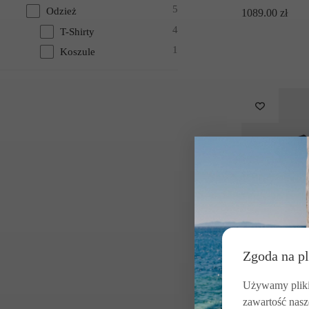
5
Odzież
1089.00
zł
4
T-Shirty
1
Koszule
Zgoda na pl
Używamy pliki 
zawartość nasz