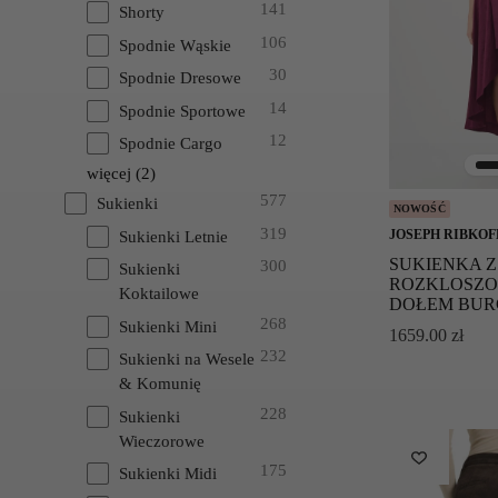
141
Shorty
106
Spodnie Wąskie
30
Spodnie Dresowe
14
Spodnie Sportowe
12
Spodnie Cargo
więcej
(
2
)
577
Sukienki
NOWOŚĆ
319
JOSEPH RIBKOF
Sukienki Letnie
SUKIENKA Z
300
Sukienki
ROZKLOSZ
Koktailowe
DOŁEM BU
268
Sukienki Mini
1659.00
zł
232
Sukienki na Wesele
& Komunię
228
Sukienki
Wieczorowe
175
Sukienki Midi