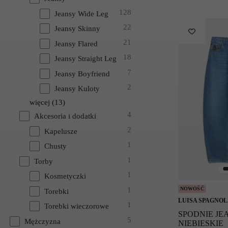
128
Jeansy Wide Leg
22
Jeansy Skinny
21
Jeansy Flared
18
Jeansy Straight Leg
7
Jeansy Boyfriend
2
Jeansy Kuloty
więcej
(
13
)
4
Akcesoria i dodatki
2
Kapelusze
1
Chusty
1
Torby
1
Kosmetyczki
1
NOWOŚĆ
Torebki
LUISA SPAGNOL
1
Torebki wieczorowe
SPODNIE J
5
Mężczyzna
NIEBIESKIE