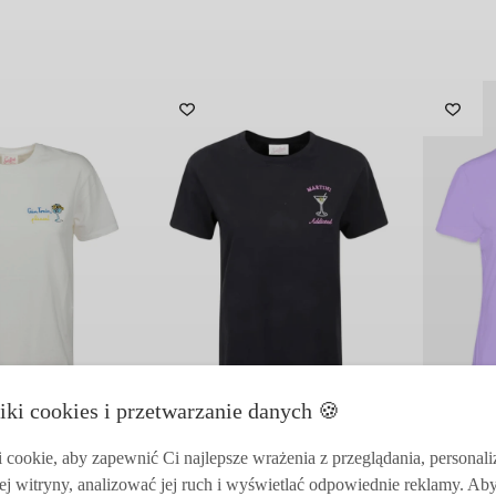
cena
cena
wynosiła:
wynosi:
639.00 zł.
447.30 zł.
Odbierz 15% rabat
iki cookies i przetwarzanie danych 🍪
zakupy i korzysta
zwrot
NOWOŚĆ
NOWOŚĆ
cookie, aby zapewnić Ci najlepsze wrażenia z przeglądania, personal
TH
MC2 SAINT BARTH
MC2 SAIN
ej witryny, analizować jej ruch i wyświetlać odpowiednie reklamy. Ab