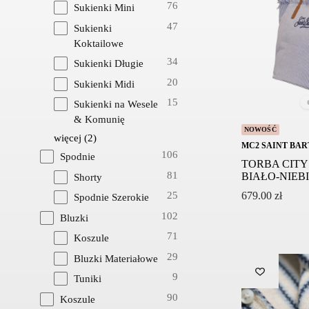
76
Sukienki Mini
47
Sukienki
Koktailowe
34
Sukienki Długie
20
Sukienki Midi
15
Sukienki na Wesele
& Komunię
NOWOŚĆ
więcej
(
2
)
MC2 SAINT BAR
106
Spodnie
TORBA CITY
81
BIAŁO-NIEB
Shorty
25
679.00
zł
Spodnie Szerokie
102
Bluzki
71
Koszule
29
Bluzki Materiałowe
9
Tuniki
90
Koszule