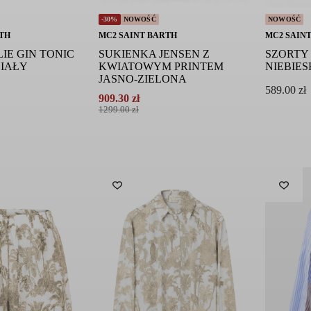
-30%
NOWOŚĆ
NOWOŚĆ
TH
MC2 SAINT BARTH
MC2 SAIN
LIE GIN TONIC
SUKIENKA JENSEN Z
SZORTY
BIAŁY
KWIATOWYM PRINTEM
NIEBIES
JASNO-ZIELONA
589.00
zł
909.30
zł
Pierwotna
Aktualna
1299.00
zł
cena
cena
wynosiła:
wynosi:
1299.00 zł.
909.30 zł.