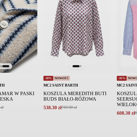
-30%
NOWOŚĆ
-30%
NOW
TH
MC2 SAINT BARTH
MC2 SAIN
AMAR W PASKI
KOSZULA MEREDITH BUTI
KOSZUL
IESKA
BUDS BIAŁO-RÓŻOWA
SEERSU
WIELO
538.30
zł
0
zł
769.00
zł
Pierwotna
Aktualna
608.30
zł
8
cena
cena
Pierwotna
Aktualna
wynosiła:
wynosi:
cena
cena
769.00 zł.
538.30 zł.
wynosiła:
wynosi:
869.00 zł.
608.30 zł.