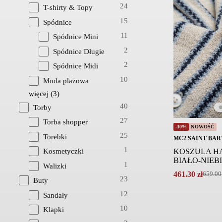
24
T-shirty & Topy
15
Spódnice
11
Spódnice Mini
2
Spódnice Długie
2
Spódnice Midi
10
Moda plażowa
więcej
(
3
)
40
Torby
27
Torba shopper
-30%
NOWOŚĆ
25
Torebki
MC2 SAINT BAR
1
KOSZULA H
Kosmetyczki
BIAŁO-NIEB
1
Walizki
461.30
zł
659.0
Pierwotna
Aktualna
23
Buty
cena
cena
12
Sandały
wynosiła:
wynosi:
659.00 zł.
461.30 zł.
10
Klapki