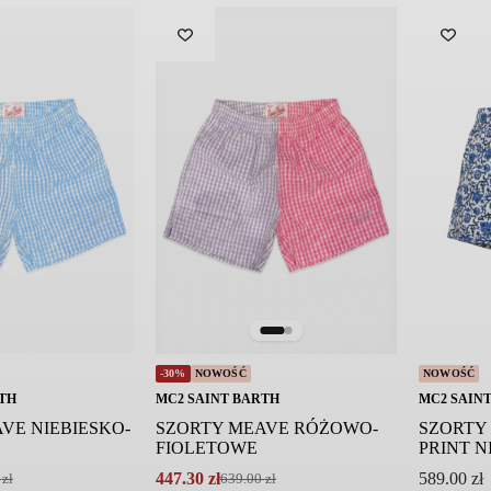
-30%
NOWOŚĆ
NOWOŚĆ
TH
MC2 SAINT BARTH
MC2 SAIN
VE NIEBIESKO-
SZORTY MEAVE RÓŻOWO-
SZORTY
FIOLETOWE
PRINT N
447.30
zł
589.00
zł
0
zł
639.00
zł
Pierwotna
Aktualna