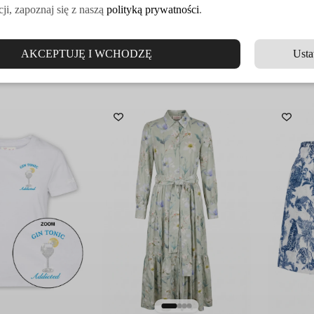
LIE GLASS GIN
T-SHIRT EMILIE MARTINI
T-SHIRT
ji, zapoznaj się z naszą
polityką prywatności
.
ŁY
ADDICTED CZARNY
TEQUIL
DOŁĄCZ DO VE
339.00
zł
349.00
zł
AKCEPTUJĘ I WCHODZĘ
Usta