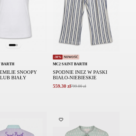
-30%
NOWOŚĆ
T BARTH
MC2 SAINT BARTH
 EMILIE SNOOPY
SPODNIE INEZ W PASKI
CLUB BIAŁY
BIAŁO-NIEBIESKIE
559.30
zł
799.00
zł
Pierwotna
Aktualna
cena
cena
wynosiła:
wynosi:
799.00 zł.
559.30 zł.