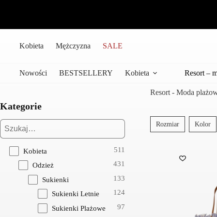
Przejdź
do
treści
Kobieta
Mężczyzna
SALE
Nowości
BESTSELLERY
Kobieta
Resort – 
Resort - Moda plażo
Kategorie
Rozmiar
Kolor
511
Kobieta
431
Odzież
133
Sukienki
124
Sukienki Letnie
97
Sukienki Plażowe