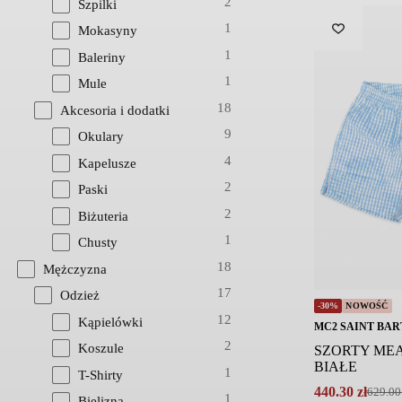
2
Szpilki
1
Mokasyny
1
Baleriny
1
Mule
18
Akcesoria i dodatki
9
Okulary
4
Kapelusze
2
Paski
2
Biżuteria
1
Chusty
18
Mężczyzna
17
Odzież
-30%
NOWOŚĆ
12
Kąpielówki
MC2 SAINT BAR
2
Koszule
SZORTY MEA
BIAŁE
1
T-Shirty
440.30
zł
629.0
Pierwotna
Aktualna
1
Bielizna