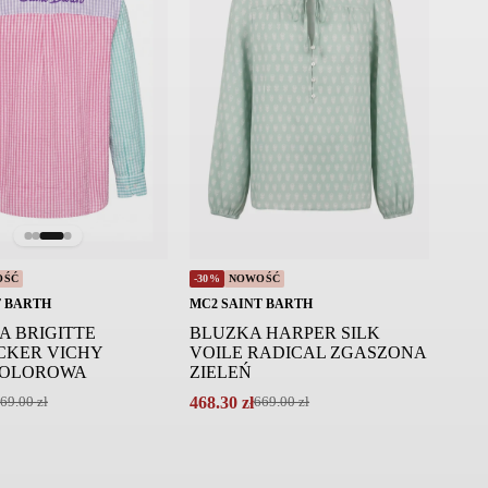
OŚĆ
-30%
NOWOŚĆ
T BARTH
MC2 SAINT BARTH
A BRIGITTE
BLUZKA HARPER SILK
CKER VICHY
VOILE RADICAL ZGASZONA
KOLOROWA
ZIELEŃ
468.30
zł
69.00
zł
669.00
zł
Pierwotna
Aktualna
cena
cena
wynosiła:
wynosi:
669.00 zł.
468.30 zł.