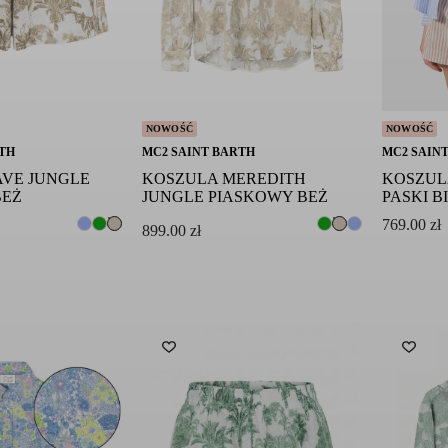
NOWOŚĆ
NOWOŚĆ
TH
MC2 SAINT BARTH
MC2 SAIN
AVE JUNGLE
KOSZULA MEREDITH
KOSZUL
BEŻ
JUNGLE PIASKOWY BEŻ
PASKI B
769.00
zł
899.00
zł