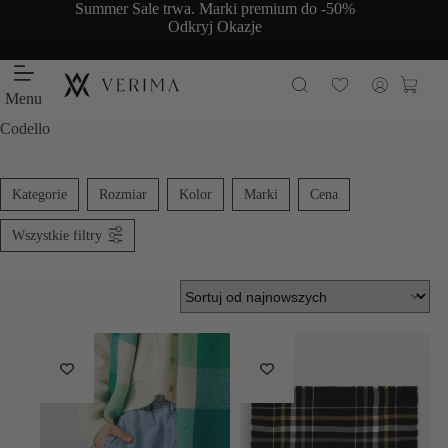
Przejdź
Summer Sale trwa. Marki premium do -50%
do
Odkryj Okazje
treści
Koszy
Menu
Codello
Kategorie
Rozmiar
Kolor
Marki
Cena
Wszystkie filtry