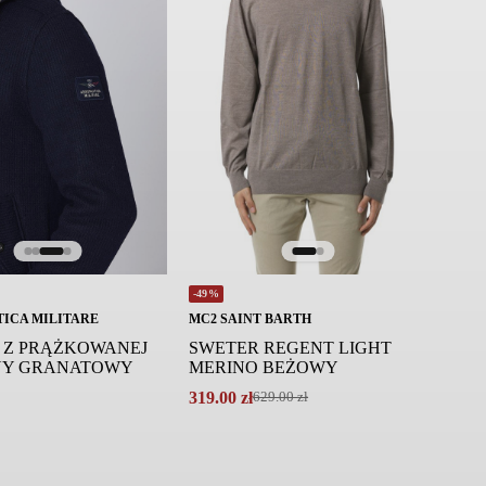
-49%
ICA MILITARE
MC2 SAINT BARTH
 Z PRĄŻKOWANEJ
SWETER REGENT LIGHT
NY GRANATOWY
MERINO BEŻOWY
319.00
zł
629.00
zł
Pierwotna
Aktualna
cena
cena
wynosiła:
wynosi:
629.00 zł.
319.00 zł.
.