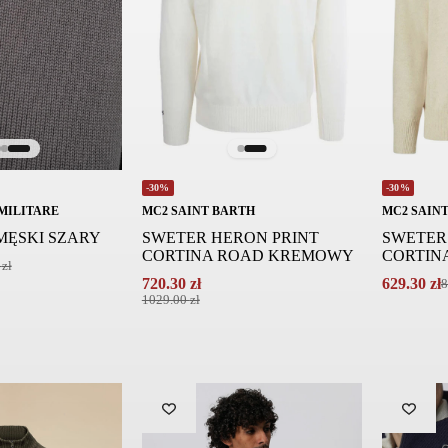
-30%
-30%
MILITARE
MC2 SAINT BARTH
MC2 SAIN
MĘSKI SZARY
SWETER HERON PRINT
SWETER
CORTINA ROAD KREMOWY
CORTIN
0
zł
720.30
zł
629.30
zł
8
Pierwotna
Aktualna
Pierwotna
Aktualna
1029.00
zł
cena
cena
cena
cena
wynosiła:
wynosi:
wynosiła:
wynosi:
899.00 zł.
629.30 zł.
1029.00 zł.
720.30 zł.