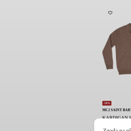
-50%
MC2 SAINT BAR
KARDIGAN 
BLEND BRĄ
Zgoda na pl