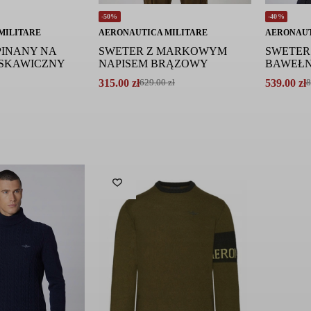
-50%
-40%
MILITARE
AERONAUTICA MILITARE
AERONAUT
PINANY NA
SWETER Z MARKOWYM
SWETER
SKAWICZNY
NAPISEM BRĄZOWY
BAWEŁN
315.00
zł
539.00
zł
629.00
zł
8
Pierwotna
Aktualna
Pierwotna
Aktualna
cena
cena
cena
cena
wynosiła:
wynosi:
wynosiła:
wynosi:
629.00 zł.
315.00 zł.
899.00 zł.
539.00 zł.