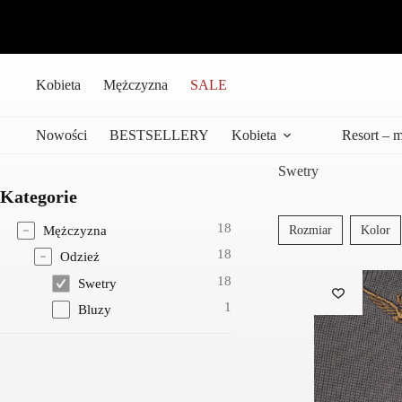
Przejdź
do
treści
Kobieta
Mężczyzna
SALE
Nowości
BESTSELLERY
Kobieta
Resort – 
Swetry
Kategorie
18
Mężczyzna
Rozmiar
Kolor
18
Odzież
18
Swetry
1
Bluzy