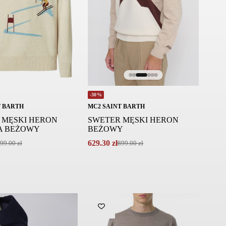
-30%
T BARTH
MC2 SAINT BARTH
 MĘSKI HERON
SWETER MĘSKI HERON
A BEŻOWY
BEŻOWY
629.30
zł
99.00
zł
899.00
zł
Pierwotna
Aktualna
cena
cena
wynosiła:
wynosi:
899.00 zł.
629.30 zł.