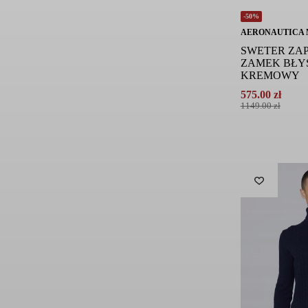
-50%
AERONAUTICA 
SWETER ZA
ZAMEK BŁY
KREMOWY
575.00
zł
Pierwotna
Aktualna
1149.00
zł
cena
cena
wynosiła:
wynosi:
1149.00 zł.
575.00 zł.