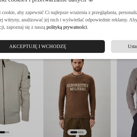
399.00
zł
319.00
zł
0
zł
799.00
zł
6
Pierwotna
Aktualna
Pierwotna
Aktualna
cena
cena
cena
cena
cookie, aby zapewnić Ci najlepsze wrażenia z przeglądania, personal
wynosiła:
wynosi:
wynosiła:
wynosi:
799.00 zł.
399.00 zł.
629.00 zł.
319.00 zł.
ej witryny, analizować jej ruch i wyświetlać odpowiednie reklamy. Ab
ji, zapoznaj się z naszą
polityką prywatności
.
AKCEPTUJĘ I WCHODZĘ
Usta