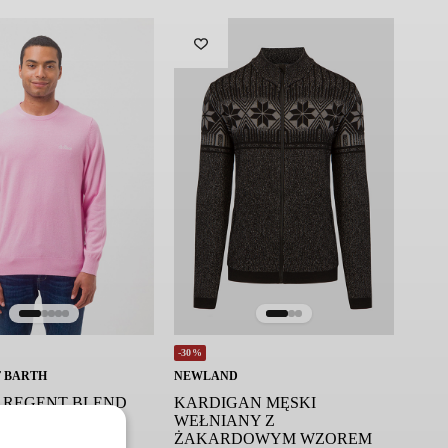
-30%
T BARTH
NEWLAND
 REGENT BLEND
KARDIGAN MĘSKI
Y
WEŁNIANY Z
ŻAKARDOWYM WZOREM