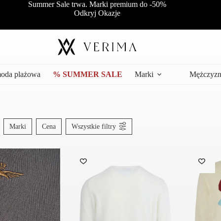
Summer Sale trwa. Marki premium do -50%
Odkryj Okazje
moda plażowa
% SUMMER SALE
Marki
Mężczyzn
Marki
Cena
Wszystkie filtry