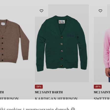
-50%
-49%
TH
MC2 SAINT BARTH
MC2 SAIN
HERRISON
KARDIGAN HERRISON
SWETER
ZOWY
BLEND ZIELONY
RÓŻOW
iki cookies i przetwarzanie danych 🍪