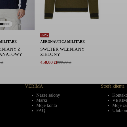
-50%
MILITARE
AERONAUTICA MILITARE
ŁNIANY Z
SWETER WEŁNIANY
RANATOWY
ZIELONY
450.00
zł
0
zł
899.00
zł
Pierwotna
Aktualna
cena
cena
wynosiła:
wynosi:
899.00 zł.
450.00 zł.
VERIMA
Strefa klienta
Nasze salony
Kontakt
Marki
VERIM
Moje konto
Moje z
FAQ
Ulubion