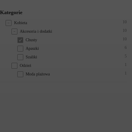
Kategorie
10
Kobieta
10
Akcesoria i dodatki
10
Chusty
6
Apaszki
5
Szaliki
1
Odzież
1
Moda plażowa