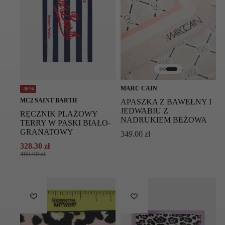
MARC CAIN
-30%
MC2 SAINT BARTH
APASZKA Z BAWEŁNY I
JEDWABIU Z
RĘCZNIK PLAŻOWY
NADRUKIEM BEŻOWA
TERRY W PASKI BIAŁO-
GRANATOWY
349.00
zł
328.30
zł
Pierwotna
Aktualna
469.00
zł
cena
cena
wynosiła:
wynosi:
469.00 zł.
328.30 zł.