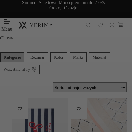
Przejdź
Summer Sale trwa. Marki premium do -50%
do
Odkryj Okazje
treści
Koszy
Menu
Chusty
Kategorie
Rozmiar
Kolor
Marki
Materiał
Wszystkie filtry