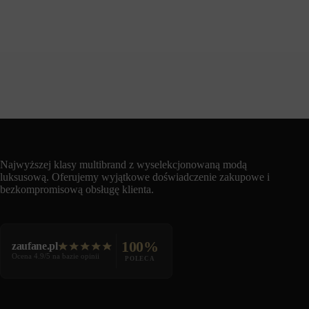
Najwyższej klasy multibrand z wyselekcjonowaną modą
luksusową. Oferujemy wyjątkowe doświadczenie zakupowe i
bezkompromisową obsługę klienta.
100%
zaufane.pl
Ocena 4.9/5 na bazie opinii
POLECA