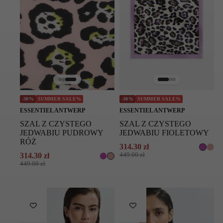
-30%
SUMMER SALE%
-30%
SUMMER SALE%
ESSENTIEL ANTWERP
ESSENTIEL ANTWERP
SZAL Z CZYSTEGO
SZAL Z CZYSTEGO
JEDWABIU PUDROWY
JEDWABIU FIOLETOWY
RÓŻ
314.30
zł
Pierwotna
Aktualna
314.30
zł
449.00
zł
Pierwotna
Aktualna
cena
cena
449.00
zł
cena
cena
wynosiła:
wynosi:
wynosiła:
wynosi:
449.00 zł.
314.30 zł.
449.00 zł.
314.30 zł.