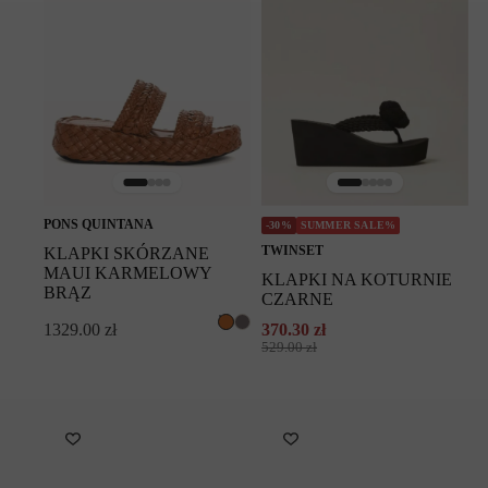
PONS QUINTANA
-30%
SUMMER SALE%
TWINSET
KLAPKI SKÓRZANE
MAUI KARMELOWY
KLAPKI NA KOTURNIE
BRĄZ
CZARNE
1329.00
zł
370.30
zł
Pierwotna
Aktualna
529.00
zł
cena
cena
wynosiła:
wynosi:
529.00 zł.
370.30 zł.