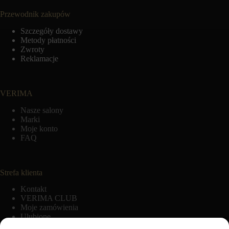
Przewodnik zakupów
Szczegóły dostawy
Metody płatności
Zwroty
Reklamacje
VERIMA
Nasze salony
Marki
Moje konto
FAQ
Strefa klienta
Kontakt
VERIMA CLUB
Moje zamówienia
Ulubione