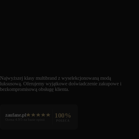
Najwyższej klasy multibrand z wyselekcjonowaną modą
luksusową. Oferujemy wyjątkowe doświadczenie zakupowe i
bezkompromisową obsługę klienta.
100%
zaufane.pl
Ocena 4.9/5 na bazie opinii
POLECA