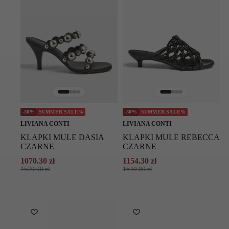
-30%
SUMMER SALE%
-30%
SUMMER SALE%
LIVIANA CONTI
LIVIANA CONTI
KLAPKI MULE DASIA
KLAPKI MULE REBECCA
CZARNE
CZARNE
1070.30
zł
1154.30
zł
Pierwotna
Aktualna
Pierwotna
Aktualna
1529.00
zł
1649.00
zł
cena
cena
cena
cena
wynosiła:
wynosi:
wynosiła:
wynosi:
1529.00 zł.
1070.30 zł.
1649.00 zł.
1154.30 zł.