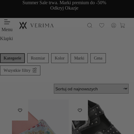
Przejdź
Summer Sale trwa. Marki premium do -50%
do
Odkryj Okazje
treści
Koszy
Menu
Klapki
Kategorie
Rozmiar
Kolor
Marki
Cena
Wszystkie filtry