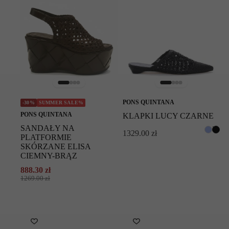
PONS QUINTANA
-30%
SUMMER SALE%
PONS QUINTANA
KLAPKI LUCY CZARNE
SANDAŁY NA
1329.00
zł
PLATFORMIE
SKÓRZANE ELISA
CIEMNY-BRĄZ
888.30
zł
Pierwotna
Aktualna
1269.00
zł
cena
cena
wynosiła:
wynosi:
1269.00 zł.
888.30 zł.