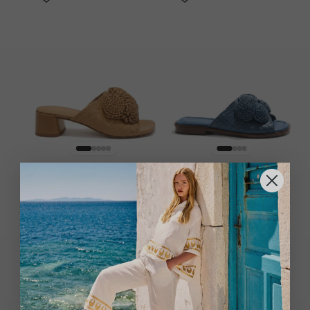
PONS QUINTANA
PONS QUINTANA
KLAPKI SKÓRZANE
KLAPKI SKÓRZANE
INGRIT BEŻOWE
TINA NIEBIESKIE
1299.00
zł
1099.00
zł