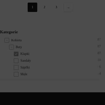
1
2
3
→
Kategorie
87
Kobieta
87
Buty
87
Klapki
10
Sandały
6
Szpilki
4
Mule