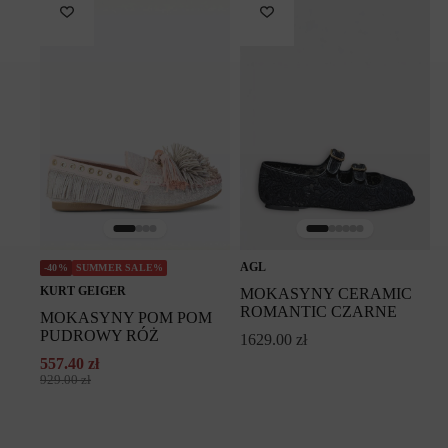
AGL
-40%
SUMMER SALE%
KURT GEIGER
MOKASYNY CERAMIC
ROMANTIC CZARNE
MOKASYNY POM POM
PUDROWY RÓŻ
1629.00
zł
557.40
zł
Pierwotna
Aktualna
929.00
zł
cena
cena
wynosiła:
wynosi:
929.00 zł.
557.40 zł.