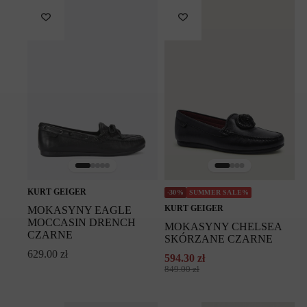
KURT GEIGER
-30%
SUMMER SALE%
KURT GEIGER
MOKASYNY EAGLE
MOCCASIN DRENCH
MOKASYNY CHELSEA
CZARNE
SKÓRZANE CZARNE
629.00
zł
594.30
zł
Pierwotna
Aktualna
849.00
zł
cena
cena
wynosiła:
wynosi:
849.00 zł.
594.30 zł.