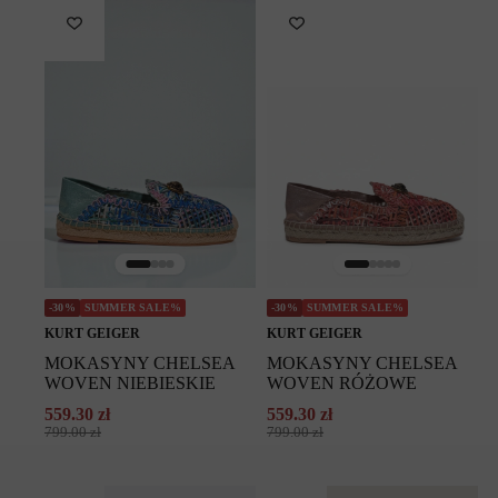
-30%
SUMMER SALE%
-30%
SUMMER SALE%
KURT GEIGER
KURT GEIGER
MOKASYNY CHELSEA
MOKASYNY CHELSEA
WOVEN NIEBIESKIE
WOVEN RÓŻOWE
559.30
zł
559.30
zł
Pierwotna
Aktualna
Pierwotna
Aktualna
799.00
zł
799.00
zł
cena
cena
cena
cena
wynosiła:
wynosi:
wynosiła:
wynosi:
799.00 zł.
559.30 zł.
799.00 zł.
559.30 zł.