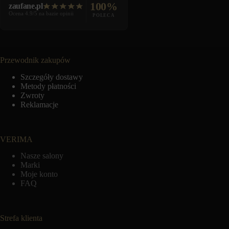
100%
zaufane.pl
Ocena 4.9/5 na bazie opinii
POLECA
Przewodnik zakupów
Szczegóły dostawy
Metody płatności
Zwroty
Reklamacje
VERIMA
Nasze salony
Marki
Moje konto
FAQ
Strefa klienta