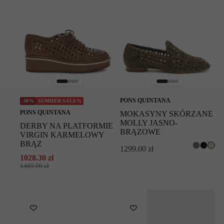
PONS QUINTANA
-30%
SUMMER SALE%
PONS QUINTANA
MOKASYNY SKÓRZANE
MOLLY JASNO-
DERBY NA PLATFORMIE
BRĄZOWE
VIRGIN KARMELOWY
BRĄZ
1299.00
zł
1028.30
zł
Pierwotna
Aktualna
1469.00
zł
cena
cena
wynosiła:
wynosi:
1469.00 zł.
1028.30 zł.