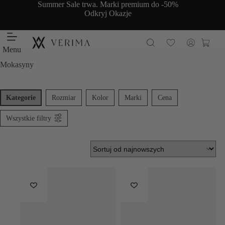
Przejdź
Summer Sale trwa. Marki premium do -50%
do
Odkryj Okazje
treści
Koszy
Menu
Mokasyny
Kategorie
Rozmiar
Kolor
Marki
Cena
Wszystkie filtry