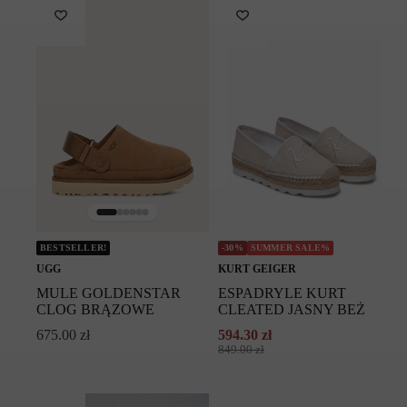
BESTSELLER!
-30%
SUMMER SALE%
UGG
KURT GEIGER
MULE GOLDENSTAR
ESPADRYLE KURT
CLOG BRĄZOWE
CLEATED JASNY BEŻ
675.00
zł
594.30
zł
Pierwotna
Aktualna
849.00
zł
cena
cena
wynosiła:
wynosi:
849.00 zł.
594.30 zł.