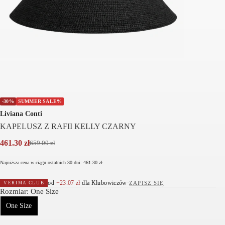
-30%
SUMMER SALE%
Liviana Conti
KAPELUSZ Z RAFII KELLY CZARNY
461.30
zł
659.00
zł
Pierwotna
Aktualna
cena
cena
Najniższa cena w ciągu ostatnich 30 dni:
461.30
zł
wynosiła:
wynosi:
659.00 zł.
461.30 zł.
od
−
23.07
zł
dla Klubowiczów
·
ZAPISZ SIĘ
VERIMA CLUB
Rozmiar
: One Size
One Size