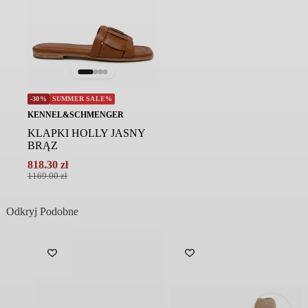
-30%
SUMMER SALE%
KENNEL&SCHMENGER
KLAPKI HOLLY JASNY
BRĄZ
818.30
zł
Pierwotna
Aktualna
1169.00
zł
cena
cena
wynosiła:
wynosi:
Odkryj Podobne
1169.00 zł.
818.30 zł.