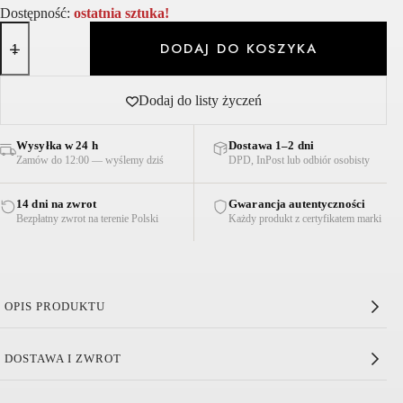
Dostępność:
ostatnia sztuka!
ilość
KAPELUSZ
DODAJ DO KOSZYKA
Z
RAFII
KELLY
Dodaj do listy życzeń
CZARNY
Wysyłka w 24 h
Dostawa 1–2 dni
Zamów do 12:00 — wyślemy dziś
DPD, InPost lub odbiór osobisty
14 dni na zwrot
Gwarancja autentyczności
Bezpłatny zwrot na terenie Polski
Każdy produkt z certyfikatem marki
OPIS PRODUKTU
Kapelusz z Rafii Kelly Czarny
DOSTAWA I ZWROT
Materiał – szydełkowa rafia
Okrągłe rondo