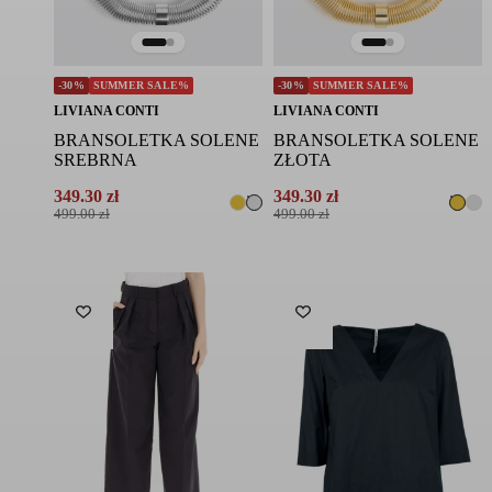
-30%
SUMMER SALE%
-30%
SUMMER SALE%
LIVIANA CONTI
LIVIANA CONTI
BRANSOLETKA SOLENE
BRANSOLETKA SOLENE
SREBRNA
ZŁOTA
349.30
zł
349.30
zł
Pierwotna
Aktualna
Pierwotna
Aktualna
499.00
zł
499.00
zł
cena
cena
cena
cena
wynosiła:
wynosi:
wynosiła:
wynosi:
499.00 zł.
349.30 zł.
499.00 zł.
349.30 zł.