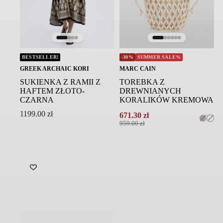
Symbol modelu: A6SF51/Y69/0 NERO
BESTSELLER!
-30%
SUMMER SALE%
GREEK ARCHAIC KORI
MARC CAIN
SUKIENKA Z RAMII Z
TOREBKA Z
HAFTEM ZŁOTO-
DREWNIANYCH
CZARNA
KORALIKÓW KREMOWA
1199.00
zł
671.30
zł
Pierwotna
Aktualna
959.00
zł
cena
cena
wynosiła:
wynosi:
959.00 zł.
671.30 zł.