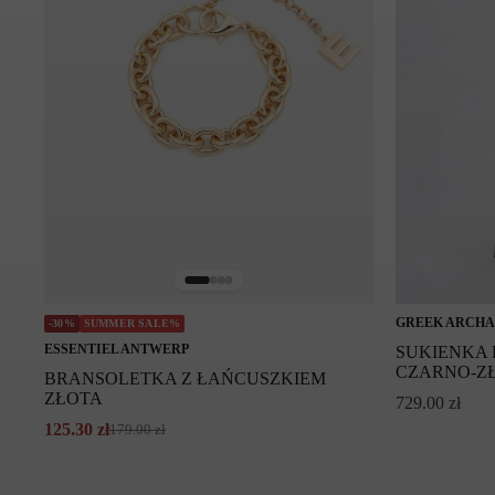
GREEK ARCHA
-30%
SUMMER SALE%
ESSENTIEL ANTWERP
SUKIENKA
CZARNO-Z
BRANSOLETKA Z ŁAŃCUSZKIEM
ZŁOTA
729.00
zł
125.30
zł
179.00
zł
Pierwotna
Aktualna
cena
cena
wynosiła:
wynosi: