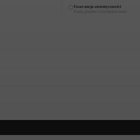
Gwarancja autentyczności
Każdy produkt z certyfikatem marki
o, elastycznego materiału, łączy w sobie wygodę z kobiecą elegancją.
Ef
dołu nadaje jej ekskluzywny charakter.
ortowe oraz pełne klasy
. Ta zjawiskowa propozycja łączy w sobie wsz