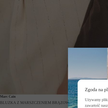
Zgoda na pl
Marc Cain
Używamy pliki 
BLUZKA Z MARSZCZENIEM BRĄZOWA
zawartość nasz