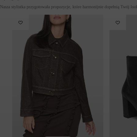
Skład
: 87% poliamid, 13% elastan
Pielęgnacja:
Pranie 30 °C (detergent do wełny)
Wybielanie niedozwolone
Nie suszyć w suszarce bębnowej
Średnie prasowanie
Nie czyścić chemicznie
Symbol modelu: BC48.48J17/697