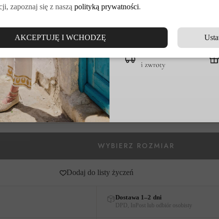
ji, zapoznaj się z naszą
polityką prywatności
.
DOŁĄCZ DO VE
AKCEPTUJĘ I WCHODZĘ
Usta
go rozmiaru.
Dodaj do listy życzeń
Dostawa 1–2 dni
DPD, InPost lub odbiór osobisty