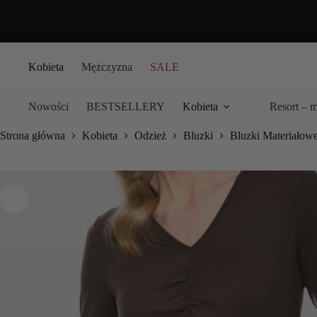
Przejdź
do
treści
Kobieta
Mężczyzna
SALE
Nowości
BESTSELLERY
Kobieta
Resort – 
Strona główna
Kobieta
Odzież
Bluzki
Bluzki Materiałow