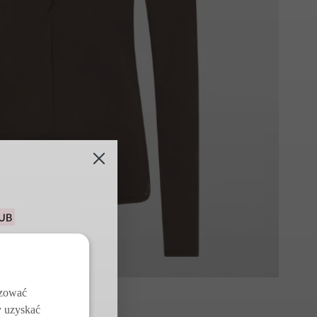
u na pierwsze
j z darmowych
w
izować
y uzyskać