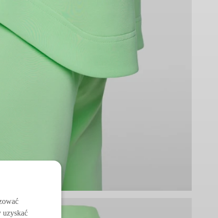
izować
y uzyskać