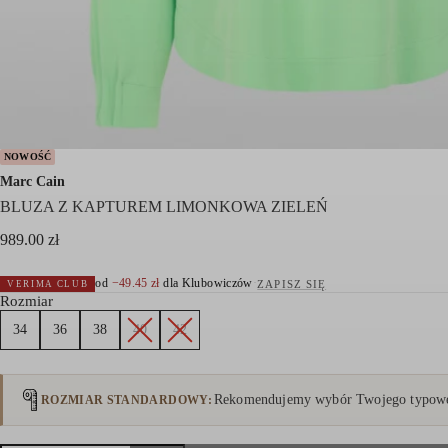
NOWOŚĆ
Marc Cain
BLUZA Z KAPTUREM LIMONKOWA ZIELEŃ
989.00
zł
od
−
49.45
zł
dla Klubowiczów
·
ZAPISZ SIĘ
VERIMA CLUB
Rozmiar
34
36
38
40
42
Rekomendujemy wybór Twojego typowe
ROZMIAR STANDARDOWY