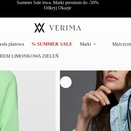
Summer Sale trwa. Marki premium do -50%
Odkryj Okazje
moda plażowa
% SUMMER SALE
Marki
Mężczyzn
UREM LIMONKOWA ZIELEŃ