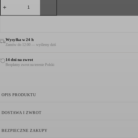
ilość
BLUZA
Z
KAPTUREM
LIMONKOWA
ZIELEŃ
Wysyłka w 24 h
Zamów do 12:00 — wyślemy dziś
14 dni na zwrot
Bezpłatny zwrot na terenie Polski
OPIS PRODUKTU
Bluza z Kapturem Sport Limonkowa Zieleń
DOSTAWA I ZWROT
Luźny krój
Marc Cain Sports
BEZPIECZNE ZAKUPY
Z kapturem
Ściągacze z napisami