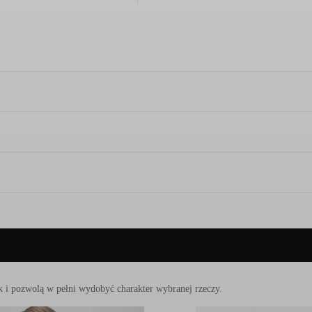
ycznym krojem z pięcioma kieszeniami
i prostymi liniami, nadając
owi spodni trochę nowoczesnego twistu.
W tych spodniach komfort u
sięcioleci rzemiosła i doświadczenia, wykorzystując
najlepsze tkaniny 
ość siebie,
a powyższe
spodnie
doskonale odzwierciedla te cechy.
z recyklingu)