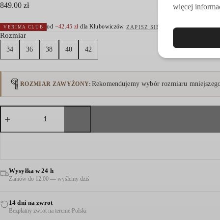
849.00
zł
więcej informac
od
−
42.45
zł
dla Klubowiczów
·
ZAPISZ SIĘ
VERIMA CLUB
Rozmiar
34
36
38
40
42
Rekomendujemy wybór rozmiaru mniejszego,
ROZMIAR ZAWYŻONY
ilość
SPODNIE
JEANSOWE
SLIM
ZE
ZDOBIENIEM
CZARNE
Wysyłka w 24 h
Zamów do 12:00 — wyślemy dziś
14 dni na zwrot
Bezpłatny zwrot na terenie Polski