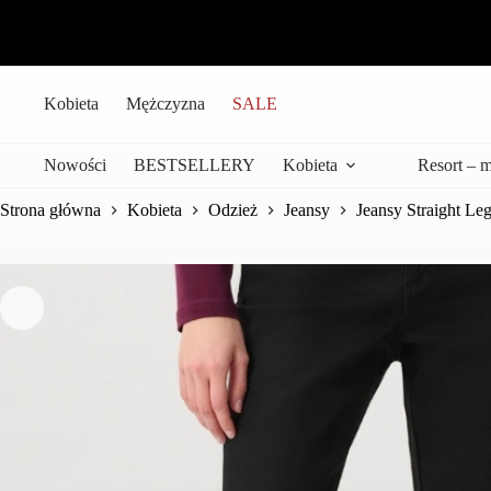
Przejdź
do
treści
Kobieta
Mężczyzna
SALE
Nowości
BESTSELLERY
Kobieta
Resort – 
Strona główna
Kobieta
Odzież
Jeansy
Jeansy Straight Le