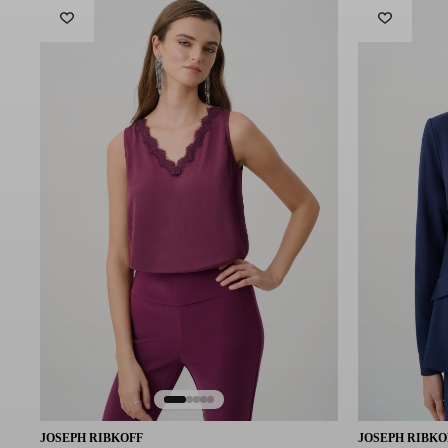
Pielęgnacja:
Prasować wyłącznie na lewej stronie w razie potrzeby
Nie wybielać
Nie suszyć w suszarce bębnowej
Prać w niskiej temperaturze
Nie czyścić chemicznie
Symbol modelu: 263966-11
JOSEPH RIBKOFF
JOSEPH RIBKO