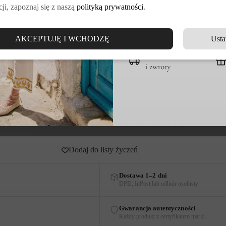
ji, zapoznaj się z naszą
polityką prywatności
.
DOŁĄCZ DO VE
AKCEPTUJĘ I WCHODZĘ
Usta
go rozmiaru.
Dodaj do listy życzeń
Dostawa 1–2 dni
DPD, InPost lub odbiór osobisty
Gwarancja autentyczności
Każdy produkt z certyfikatem marki