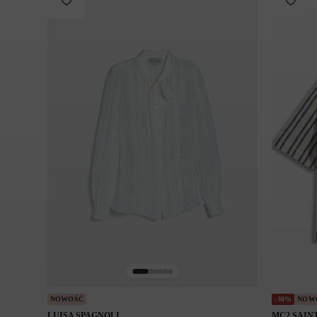
Pielęgnacja:
Pranie ręczne
Prać oddzielnie w delikatnym detergencie po odwróceniu na 
Nie suszyć w suszarce bębnowej
Prasować w niskiej temperaturze
Nie czyścić chemicznie
Symbol modelu: JOYS WAVE/11
NOWOŚĆ
-30%
NOW
LUISA SPAGNOLI
MC2 SAIN