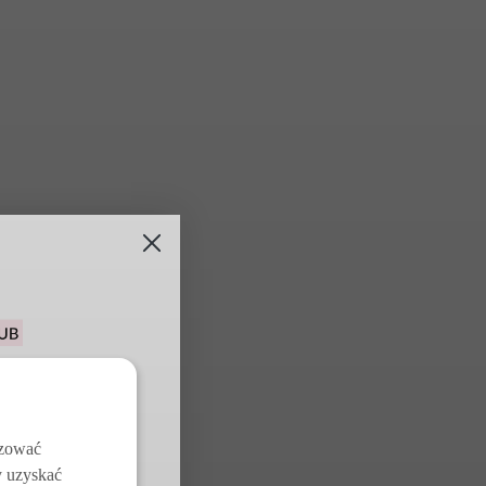
u na pierwsze
j z darmowych
w
izować
y uzyskać