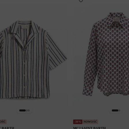
lewą stronę w worku na pranie
OŚĆ
-30%
NOWOŚĆ
T BARTH
MC2 SAINT BARTH