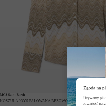
Zgoda na pl
MC2 Saint Barth
Używamy pliki 
KOSZULA JOYS FALOWANA BEŻOWO-BIAŁA
zawartość nasz