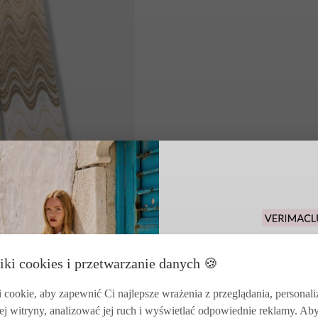
Odbierz 15% rabat
iki cookies i przetwarzanie danych 🍪
zakupy i korzysta
zwrotó
cookie, aby zapewnić Ci najlepsze wrażenia z przeglądania, personal
ej witryny, analizować jej ruch i wyświetlać odpowiednie reklamy. Ab