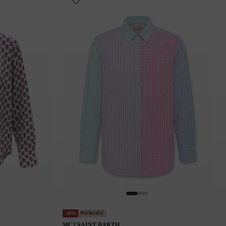
-30%
NOWOŚĆ
MC2 SAINT BARTH