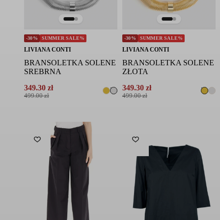
-30%
SUMMER SALE%
-30%
SUMMER SALE%
LIVIANA CONTI
LIVIANA CONTI
BRANSOLETKA SOLENE
BRANSOLETKA SOLENE
SREBRNA
ZŁOTA
349.30
zł
349.30
zł
Pierwotna
Aktualna
Pierwotna
Aktualna
499.00
zł
499.00
zł
cena
cena
cena
cena
wynosiła:
wynosi:
wynosiła:
wynosi:
499.00 zł.
349.30 zł.
499.00 zł.
349.30 zł.