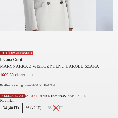
-30%
SUMMER SALE%
Liviana Conti
MARYNARKA Z WISKOZY I LNU HAROLD SZARA
1609.30
zł
2299.00
zł
Pierwotna
Aktualna
cena
cena
Najniższa cena w ciągu ostatnich 30 dni:
1609.30
zł
wynosiła:
wynosi:
2299.00 zł.
1609.30 zł.
od
−
80.47
zł
dla Klubowiczów
·
ZAPISZ SIĘ
VERIMA CLUB
Rozmiar
34 (40 IT)
36 (42 IT)
38 (44 IT)