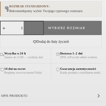
ROZMIAR STANDARDOWY
Rekomendujemy wybór Twojego typowego rozmiaru.
ilość
MARYNARKA
Z
WISKOZY
I
Dodaj do listy życzeń
LNU
HAROLD
SZARA
Wysyłka w 24 h
Dostawa 1–2 dni
Zamów do 12:00 — wyślemy dziś
DPD, InPost lub odbiór osobisty
14 dni na zwrot
Gwarancja autentyczności
Bezpłatny zwrot na terenie Polski
Każdy produkt z certyfikatem marki
OPIS PRODUKTU