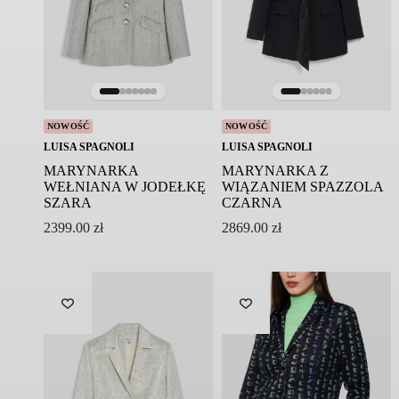
33% poliester
Pielęgnacja:
Pranie ręcznie
Nie wybielać
Nie suszyć w suszarce bębnowej
Nie prasować
NOWOŚĆ
NOWOŚĆ
Nie czyścić chemicznie
LUISA SPAGNOLI
LUISA SPAGNOLI
MARYNARKA
MARYNARKA Z
Symbol modelu: F6SL85/X50 BREZZA
WEŁNIANA W JODEŁKĘ
WIĄZANIEM SPAZZOLA
SZARA
CZARNA
2399.00
zł
2869.00
zł