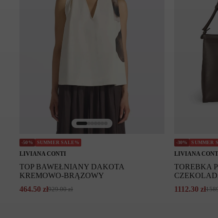
Symbol modelu: F6SU78/W FLW
-50%
SUMMER SALE%
-30%
SUMMER 
LIVIANA CONTI
LIVIANA CONT
TOP BAWEŁNIANY DAKOTA
TOREBKA P
KREMOWO-BRĄZOWY
CZEKOLAD
464.50
zł
1112.30
zł
929.00
zł
158
Pierwotna
Aktualna
Pierwotna
Aktualna
cena
cena
cena
cena
wynosiła:
wynosi:
wynosiła:
wynosi: