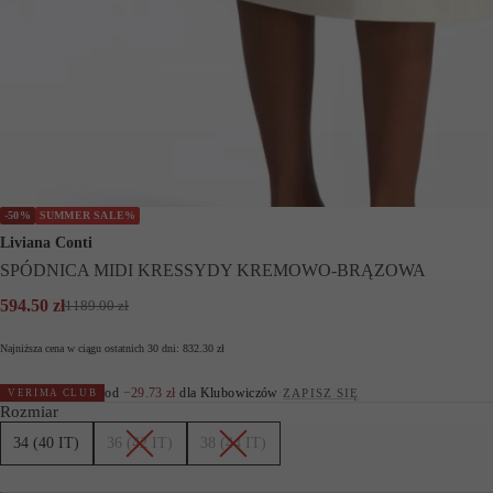
-50%
SUMMER SALE%
Liviana Conti
SPÓDNICA MIDI KRESSYDY KREMOWO-BRĄZOWA
594.50
zł
1189.00
zł
Pierwotna
Aktualna
cena
cena
Najniższa cena w ciągu ostatnich 30 dni:
832.30
zł
wynosiła:
wynosi:
1189.00 zł.
594.50 zł.
od
−
29.73
zł
dla Klubowiczów
·
ZAPISZ SIĘ
VERIMA CLUB
Rozmiar
34 (40 IT)
36 (42 IT)
38 (44 IT)