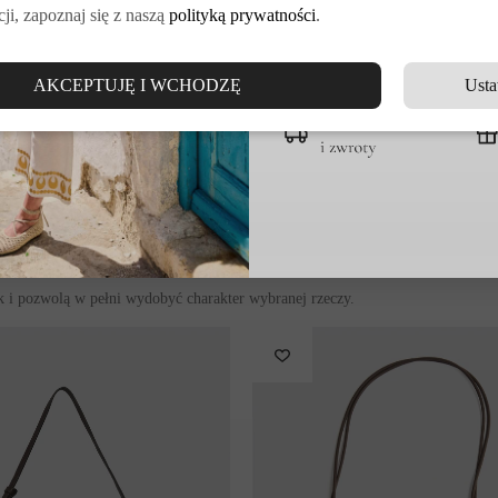
ji, zapoznaj się z naszą
polityką prywatności
.
nia
DOŁĄCZ DO VE
AKCEPTUJĘ I WCHODZĘ
Usta
ywem kwiatowym
, który nadaje jej wyjątkowego charakteru. Wykonan
ształcie litery A pięknie układają się podczas ruchu.
Jej ubrania łączą w sobie
oryginalność
,
nowoczesność
,
doskonałej ja
asji do mody oraz nienagannego krawiectwa, co można ujrzeć w tym z