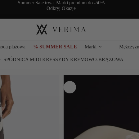
Summer Sale trwa. Marki premium do -50%
Odkryj Okazje
moda plażowa
% SUMMER SALE
Marki
Mężczyzn
SPÓDNICA MIDI KRESSYDY KREMOWO-BRĄZOWA