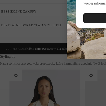
więcej informac
Elastyczna bawełniana popelina zapewniająca komfort nosze
Efektowny gradientowy nadruk kwiatowy
BEZPIECZNE ZAKUPY
Pas z dekoracyjnym guzikiem w ciemnym odcieniu
Delikatne zakładki
Rozszerzany krój
Długość midi
BEZPŁATNE DORADZTWO STYLISTKI
Wyprodukowano we Włoszech
Spódnica Kressydy
wyróżnia się subtelnym,
gradientowym mot
swobodę noszenia, a zakładki oraz
lekko rozkloszowany fason
w k
(+48) 515 471 001
−5% i darmowe zwroty dla członkiń
VERIMA CLUB
Liviana Conti,
to marka, obok której nie można przejść obojętnie. 
Styling tip
kontakt@verimamoda.pl
włoskiego wzornictwa
. Projekty marki są rezultatem ogromnej p
Skład:
97% bawełna, 3% elastan
Pielęgnacja:
Pranie ręcznie
Nie wybielać
Nie suszyć w suszarce bębnowej
Nie prasować
Nie czyścić chemicznie