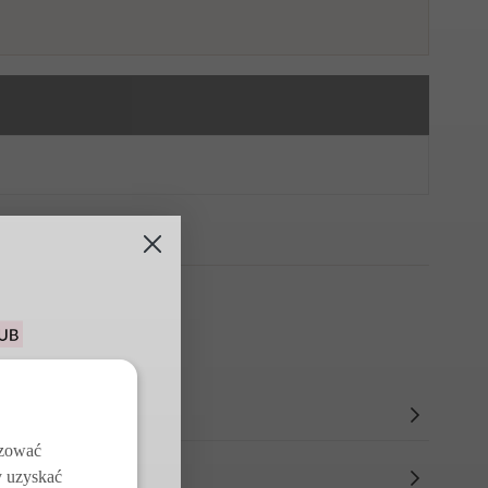
u na pierwsze
j z darmowych
w
izować
y uzyskać