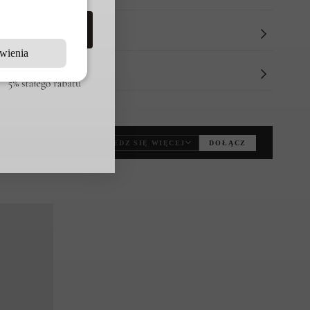
RIMACLUB
wienia
a z
elastycznej bawełnianej popeliny
, zapewnia wygodę i
DOWIEDZ SIĘ WIĘCEJ
DOŁĄCZ
kości tkaniny
, ale również i nawiązanie do
tradycyjnego
jawiskowym modelu.