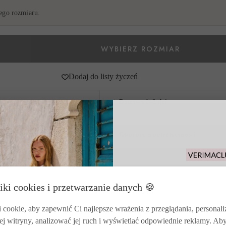
go rozmiaru.
Dodaj do listy życzeń
Dostawa 1–2 dni
DPD, InPost lub odbiór osobisty
Gwarancja autentyczności
Każdy produkt z certyfikatem marki
Odbierz 15% rabat
iki cookies i przetwarzanie danych 🍪
zakupy i korzysta
zwrotó
cookie, aby zapewnić Ci najlepsze wrażenia z przeglądania, personal
ej witryny, analizować jej ruch i wyświetlać odpowiednie reklamy. Ab