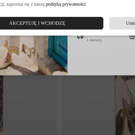
ji, zapoznaj się z naszą
polityką prywatności
.
DOŁĄCZ DO VE
AKCEPTUJĘ I WCHODZĘ
Usta