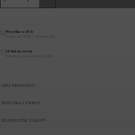
MIDI
Z
NADRUKIEM
MIĘTOWO-
BRĄZOWA
Wysyłka w 24 h
Zamów do 12:00 — wyślemy dziś
14 dni na zwrot
Bezpłatny zwrot na terenie Polski
OPIS PRODUKTU
Spódnica Midi z Nadrukiem Miętowo-Brązowa
DOSTAWA I ZWROT
Prosty krój
Rozcięcia boczne
BEZPIECZNE ZAKUPY
Dyskretny zamek błyskawiczny
Podszewka
Modelka ma 179 cm wzrostu i ma na sobie rozmiar N3 / UK