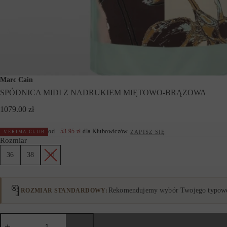
Marc Cain
SPÓDNICA MIDI Z NADRUKIEM MIĘTOWO-BRĄZOWA
1079.00
zł
od
−
53.95
zł
dla Klubowiczów
·
ZAPISZ SIĘ
VERIMA CLUB
Rozmiar
36
38
40
Rekomendujemy wybór Twojego typowe
ROZMIAR STANDARDOWY
ilość
SPÓDNICA