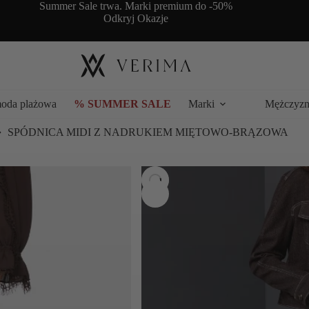
Summer Sale trwa. Marki premium do -50%
Odkryj Okazje
moda plażowa
% SUMMER SALE
Marki
Mężczyzn
SPÓDNICA MIDI Z NADRUKIEM MIĘTOWO-BRĄZOWA