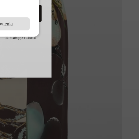
RIMACLUB
wienia