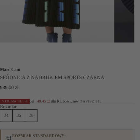
Marc Cain
SPÓDNICA Z NADRUKIEM SPORTS CZARNA
989.00
zł
od
−
49.45
zł
dla Klubowiczów
·
ZAPISZ SIĘ
VERIMA CLUB
Rozmiar
34
36
38
ROZMIAR STANDARDOWY