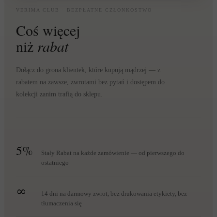
VERIMA CLUB · BEZPŁATNE CZŁONKOSTWO
Coś więcej
niż
rabat
Dołącz do grona klientek, które kupują mądrzej — z
rabatem na zawsze, zwrotami bez pytań i dostępem do
kolekcji zanim trafią do sklepu.
5%
Stały Rabat na każde zamówienie — od pierwszego do
ostatniego
∞
14 dni na darmowy zwrot, bez drukowania etykiety, bez
tłumaczenia się