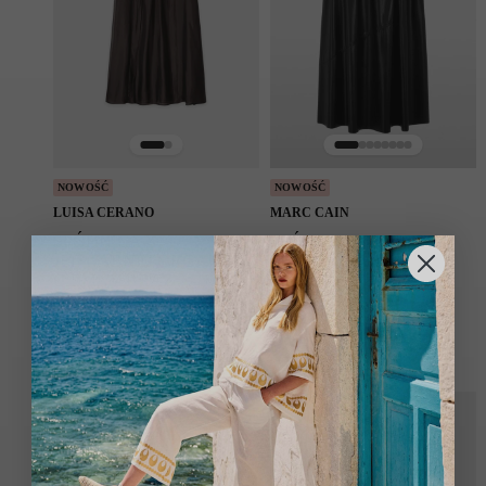
NOWOŚĆ
NOWOŚĆ
LUISA CERANO
MARC CAIN
SPÓDNICA Z
SPÓDNICA Z IMITACJI
JEDWABNEJ ORGANZY
SKÓRY CZARNA
CIEMNY BRĄZ
1079.00
zł
2089.00
zł