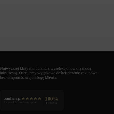
Najwyższej klasy multibrand z wyselekcjonowaną modą
luksusową. Oferujemy wyjątkowe doświadczenie zakupowe i
bezkompromisową obsługę klienta.
100%
zaufane.pl
Ocena 4.9/5 na bazie opinii
POLECA