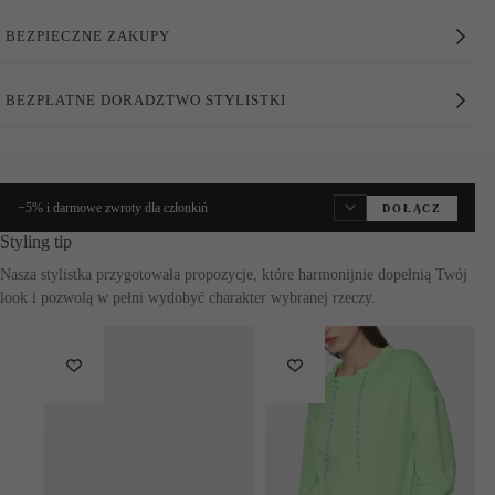
Rozszerzony krój
BEZPIECZNE ZAKUPY
Elastyczny pas
Materiał plisowany
Spódnica nie ma podszewki, ale jest zakrywająca
BEZPŁATNE DORADZTWO STYLISTKI
Plisowana spódnica
o długości midi, rozkloszowana,
szeroka, uszyta z lejącego się materiału. Spódnica ozdobiona
jest
grafiką i napisem „Sports”
. W projekcie zastosowano
praktyczne rozwiązanie zapewniające komfort noszenia.
−5% i darmowe zwroty dla członkiń
DOŁĄCZ
(+48) 515 471 001
Marc Cain
jest marką tworzącą produkty nie tylko
stylowe i
Styling tip
komfortowe oraz pełne klasy
. Ta zjawiskowa propozycja
kontakt@verimamoda.pl
łączy w sobie wszystkie te cechy jednocześnie podkreślając
niezwykłą
klasę
noszącej go osoby.
Skład
: 100% poliester
Pielęgnacja:
Pranie 30 °C
Wybielanie niedozwolone
Nie suszyć w suszarce bębnowej
Średnie prasowanie