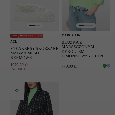
Nie czyścić chemicznie
Symbol modelu: BS71.02W09/380
MARC CAIN
-30%
SUMMER SALE%
AGL
BLUZKA Z
MARSZCZONYM
SNEAKERSY SKÓRZANE
DEKOLTEM
MAGMA MESH
LIMONKOWA ZIELEŃ
KREMOWE
1070.30
zł
779.00
zł
Pierwotna
Aktualna
1529.00
zł
cena
cena
wynosiła:
wynosi:
1529.00 zł.
1070.30 zł.