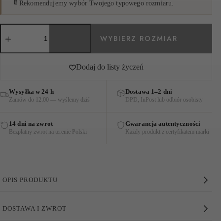
Rekomendujemy wybór Twojego typowego rozmiaru.
ilość
SPÓDNICA
Z
NADRUKIEM
SPORTS
Dodaj do listy życzeń
CZARNA
Wysyłka w 24 h
Dostawa 1–2 dni
Zamów do 12:00 — wyślemy dziś
DPD, InPost lub odbiór osobisty
14 dni na zwrot
Gwarancja autentyczności
Bezpłatny zwrot na terenie Polski
Każdy produkt z certyfikatem marki
OPIS PRODUKTU
Spódnica z Nadrukiem Sports Czarna
DOSTAWA I ZWROT
Marc Cain Sports