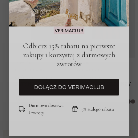
Odbierz 15% rabatu na pierwsze
zakupy i korzystaj z darmowych
zwrotów
NOWOŚĆ
NOWOŚĆ
LUISA CERANO
LUISA CERANO
SPÓDNICA MIDI
SPÓDNICA Z
SATYNOWA CIEMNY
JEDWABNEJ ORGANZY
DOŁĄCZ DO VERIMACLUB
BRĄZ
MIEDZIANY BRĄZ
1299.00
zł
2089.00
zł