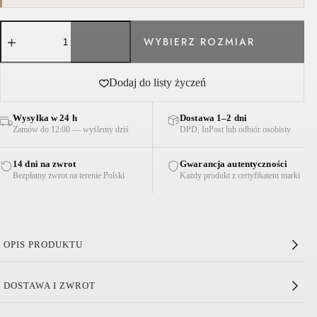
ilość
SPODNIE
SUGAR
CZARNE
Dodaj do listy życzeń
Wysyłka w 24 h
Dostawa 1–2 dni
Zamów do 12:00 — wyślemy dziś
DPD, InPost lub odbiór osobisty
14 dni na zwrot
Gwarancja autentyczności
Bezpłatny zwrot na terenie Polski
Każdy produkt z certyfikatem marki
OPIS PRODUKTU
Spodnie Sugar Czarne
DOSTAWA I ZWROT
Wysokość stanu: Średnio-wysoki
Zapięcie na haftkę i zamek błyskawiczny