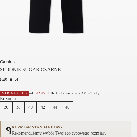
Cambio
SPODNIE SUGAR CZARNE
849.00
zł
od
−
42.45
zł
dla Klubowiczów
·
ZAPISZ SIĘ
VERIMA CLUB
Rozmiar
36
38
40
42
44
46
ROZMIAR STANDARDOWY
Rekomendujemy wybór Twojego typowego rozmiaru.