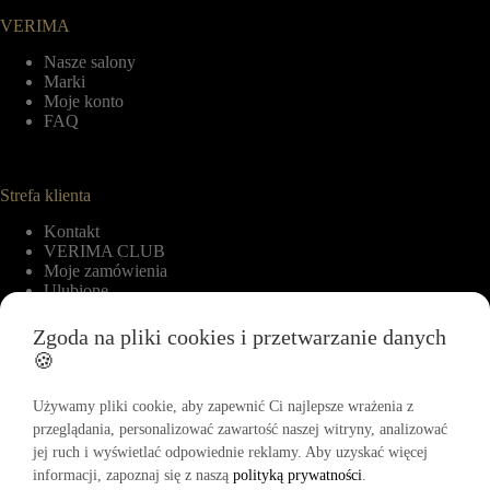
VERIMA
Nasze salony
Marki
Moje konto
FAQ
Strefa klienta
Kontakt
VERIMA CLUB
Moje zamówienia
Ulubione
Zgoda na pliki cookies i przetwarzanie danych
🍪
Informacje
Regulamin
Używamy pliki cookie, aby zapewnić Ci najlepsze wrażenia z
Polityka zwrotów
przeglądania, personalizować zawartość naszej witryny, analizować
Polityka cookies
jej ruch i wyświetlać odpowiednie reklamy. Aby uzyskać więcej
Polityka prywatności
informacji, zapoznaj się z naszą
polityką prywatności
.
Regulamin Akcji Promocyjnej „-15% na pierwszy zakup”