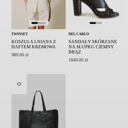
Prać oddzielnie w delikatnym detergencie po
odwróceniu na lewą stronę
Nie suszyć w suszarce bębnowej
Prasować na lewej stronie w niskiej temperaturze
Nie czyścić chemicznie oraz nie wybielać
TWINSET
DEL CARLO
Symbol modelu: SUGAR 0482/01/6111/099
KOSZULA LNIANA Z
SANDAŁY SKÓRZANE
HAFTEM KREMOWA
NA SŁUPKU CIEMNY
BRĄZ
989.00
zł
1849.00
zł