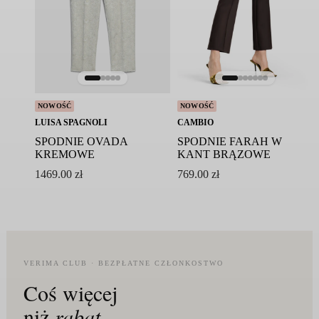
NOWOŚĆ
NOWOŚĆ
LUISA SPAGNOLI
CAMBIO
SPODNIE OVADA
SPODNIE FARAH W
KREMOWE
KANT BRĄZOWE
1469.00
zł
769.00
zł
VERIMA CLUB · BEZPŁATNE CZŁONKOSTWO
Coś więcej
niż
rabat