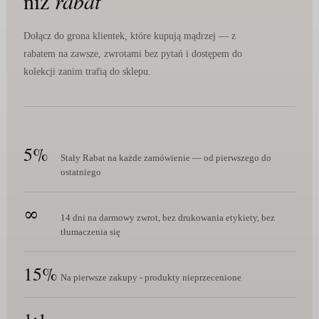
niż
rabat
Dołącz do grona klientek, które kupują mądrzej — z
rabatem na zawsze, zwrotami bez pytań i dostępem do
kolekcji zanim trafią do sklepu.
5%
Stały Rabat na każde zamówienie — od pierwszego do
ostatniego
∞
14 dni na darmowy zwrot, bez drukowania etykiety, bez
tłumaczenia się
15%
Na pierwsze zakupy - produkty nieprzecenione
1:1