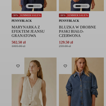
-50%
SUMMER SALE%
-50%
SUMMER SALE%
PENNYBLACK
PENNYBLACK
MARYNARKA Z
BLUZKA W DROBNE
EFEKTEM JEANSU
PASKI BIAŁO-
GRANATOWA
CZERWONA
502.50
zł
129.50
zł
Pierwotna
Aktualna
Pierwotna
Aktualna
1005.00
zł
259.00
zł
cena
cena
cena
cena
wynosiła:
wynosi:
wynosiła:
wynosi:
1005.00 zł.
502.50 zł.
259.00 zł.
129.50 zł.