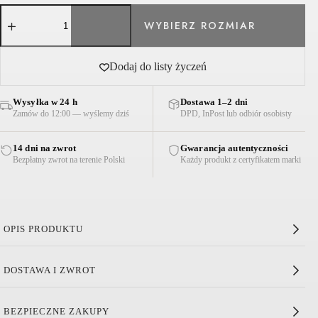
ilość
SPODNIE
COLONIA
KREMOWE
Dodaj do listy życzeń
Wysyłka w 24 h
Dostawa 1–2 dni
Zamów do 12:00 — wyślemy dziś
DPD, InPost lub odbiór osobisty
14 dni na zwrot
Gwarancja autentyczności
Bezpłatny zwrot na terenie Polski
Każdy produkt z certyfikatem marki
OPIS PRODUKTU
Spodnie Colonia Kremowe
DOSTAWA I ZWROT
Wysoki stan
Zwężana nogawka
BEZPIECZNE ZAKUPY
Subtelny kant