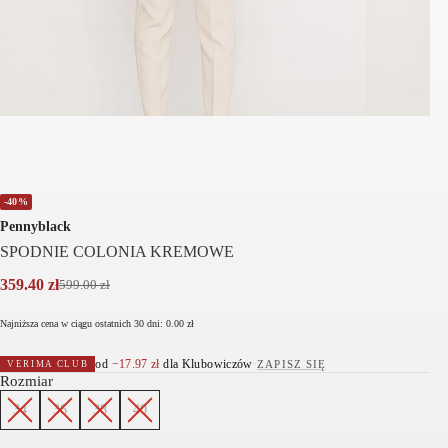
-40%
Pennyblack
SPODNIE COLONIA KREMOWE
359.40
zł
599.00
zł
Pierwotna
Aktualna
cena
cena
Najniższa cena w ciągu ostatnich 30 dni:
0.00
zł
wynosiła:
wynosi:
599.00 zł.
359.40 zł.
od
−
17.97
zł
dla Klubowiczów
·
ZAPISZ SIĘ
VERIMA CLUB
Rozmiar
34
36
38
40