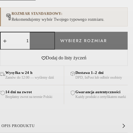
ROZMIAR STANDARDOWY
Rekomendujemy wybór Twojego typowego rozmiaru.
ilość
SUKIENKA
BAWEŁNIANA
JEMMA
BIAŁO-
Dodaj do listy życzeń
NIEBIESKA
Wysyłka w 24 h
Dostawa 1–2 dni
Zamów do 12:00 — wyślemy dziś
DPD, InPost lub odbiór osobisty
14 dni na zwrot
Gwarancja autentyczności
Bezpłatny zwrot na terenie Polski
Każdy produkt z certyfikatem marki
OPIS PRODUKTU