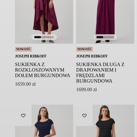
Skład:
100% Bawełna
Pielęgnacja:
Pranie ręczne
Prać oddzielnie w delikatnym detergencie po
odwróceniu na lewą stronę w worku na pranie
Nie suszyć w suszarce bębnowej
NOWOŚĆ
NOWOŚĆ
Prasować w niskiej temperaturze
JOSEPH RIBKOFF
JOSEPH RIBKOFF
Nie czyścić chemicznie
SUKIENKA Z
SUKIENKA DŁUGA Z
ROZKLOSZOWANYM
DRAPOWANIEM I
Symbol modelu: JEMMA COTTON ST TROPEZ
DOŁEM BURGUNDOWA
FRĘDZLAMI
TOILE/01
BURGUNDOWA
1659.00
zł
1699.00
zł