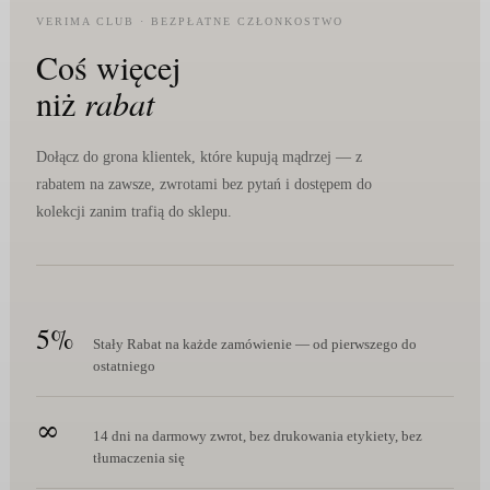
VERIMA CLUB · BEZPŁATNE CZŁONKOSTWO
Coś więcej
niż
rabat
Dołącz do grona klientek, które kupują mądrzej — z
rabatem na zawsze, zwrotami bez pytań i dostępem do
kolekcji zanim trafią do sklepu.
5%
Stały Rabat na każde zamówienie — od pierwszego do
ostatniego
∞
14 dni na darmowy zwrot, bez drukowania etykiety, bez
tłumaczenia się