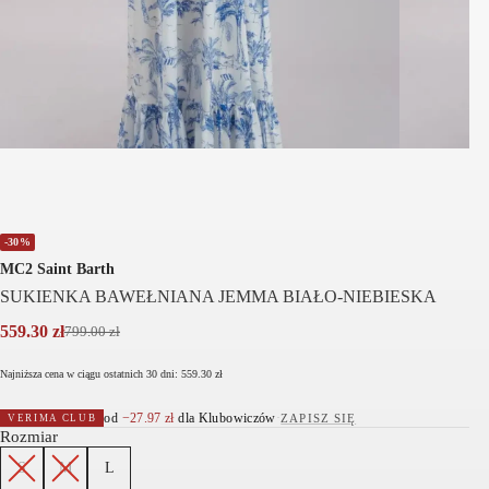
-30%
MC2 Saint Barth
SUKIENKA BAWEŁNIANA JEMMA BIAŁO-NIEBIESKA
559.30
zł
799.00
zł
Pierwotna
Aktualna
cena
cena
Najniższa cena w ciągu ostatnich 30 dni:
559.30
zł
wynosiła:
wynosi:
799.00 zł.
559.30 zł.
od
−
27.97
zł
dla Klubowiczów
·
ZAPISZ SIĘ
VERIMA CLUB
Rozmiar
S
M
L