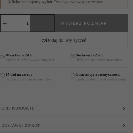
Rekomendujemy wybór Twojego typowego rozmiaru.
ilość
SUKIENKA
AMARA
SHORT
SLEEVE
Dodaj do listy życzeń
CYTRYNOWA
Wysyłka w 24 h
Dostawa 1–2 dni
Zamów do 12:00 — wyślemy dziś
DPD, InPost lub odbiór osobisty
14 dni na zwrot
Gwarancja autentyczności
Bezpłatny zwrot na terenie Polski
Każdy produkt z certyfikatem marki
OPIS PRODUKTU
Sukienka Amara Short Sleeve Cytrynowa
DOSTAWA I ZWROT
Sukienka z tiulu ozdobiona tiulowymi falbanami