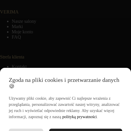
VERIMA
Nasze salony
Marki
Moje konto
FAQ
Strefa klienta
Kontakt
VERIMA CLUB
Moje zamówienia
Zgoda na pliki cookies i przetwarzanie danych
Ulubione
🍪
Używamy pliki cookie, aby zapewnić Ci najlepsze wrażenia z
Informacje
przeglądania, personalizować zawartość naszej witryny, analizować
jej ruch i wyświetlać odpowiednie reklamy. Aby uzyskać więcej
Regulamin
informacji, zapoznaj się z naszą
Polityka zwrotów
polityką prywatności
.
Polityka cookies
Polityka prywatności