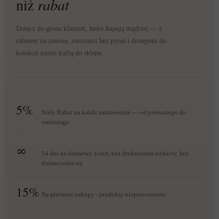
niż
rabat
Dołącz do grona klientek, które kupują mądrzej — z
rabatem na zawsze, zwrotami bez pytań i dostępem do
kolekcji zanim trafią do sklepu.
5%
Stały Rabat na każde zamówienie — od pierwszego do
ostatniego
∞
14 dni na darmowy zwrot, bez drukowania etykiety, bez
tłumaczenia się
15%
Na pierwsze zakupy - produkty nieprzecenione