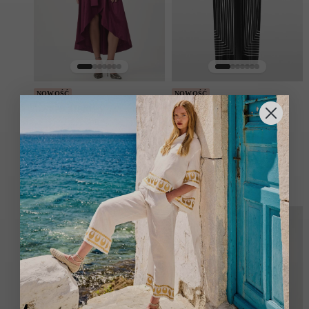
NOWOŚĆ
NOWOŚĆ
JOSEPH RIBKOFF
MARC CAIN
SUKIENKA Z
SUKIENKA MIDI Z
ROZKLOSZOWANYM
WISKOZY I JEDWABIU
DOŁEM BURGUNDOWA
CZARNO-BIAŁA
1659.00
zł
2149.00
zł