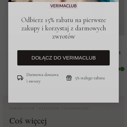
Odbierz 15% rabatu na pierwsze
zakupy i korzystaj z darmowych
zwrotów
JOSEPH RIBKOFF
NOWOŚĆ
JOSEPH RIBKOFF
SUKIENKA Z
OZDOBNYM DETALEM
SUKIENKA MIDI Z
DOŁĄCZ DO VERIMACLUB
SZMARAGDOWA
TKANINY MEMORY
CZARNA
1429.00
zł
1199.00
zł
VERIMA CLUB · BEZPŁATNE CZŁONKOSTWO
Coś więcej