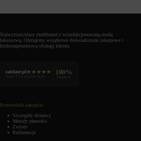
Najwyższej klasy multibrand z wyselekcjonowaną modą
luksusową. Oferujemy wyjątkowe doświadczenie zakupowe i
bezkompromisową obsługę klienta.
100%
zaufane.pl
Ocena 4.9/5 na bazie opinii
POLECA
Przewodnik zakupów
Szczegóły dostawy
Metody płatności
Zwroty
Reklamacje