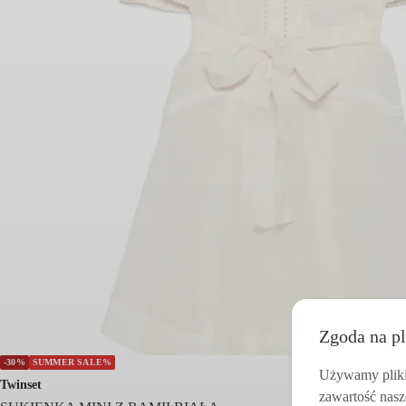
Zgoda na pl
-30%
SUMMER SALE%
Używamy pliki 
Twinset
zawartość nasz