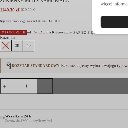
SUKIENKA MINI Z RAMII BIAŁA
więcej informac
1140.30
zł
1629.00
zł
Pierwotna
Aktualna
cena
cena
Najniższa cena w ciągu ostatnich 30 dni:
1140.30
zł
wynosiła:
wynosi:
1629.00 zł.
1140.30 zł.
od
−
57.02
zł
dla Klubowiczów
·
ZAPISZ SIĘ
VERIMA CLUB
Rozmiar
36
38
40
Rekomendujemy wybór Twojego typowe
ROZMIAR STANDARDOWY
ilość
SUKIENKA
MINI
Z
RAMII
BIAŁA
Wysyłka w 24 h
Zamów do 12:00 — wyślemy dziś