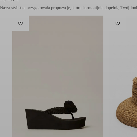
Skład:
100% len
Pielęgnacja:
Pranie ręczne
Prać oddzielnie w delikatnym detergencie po odwróceniu na 
Nie suszyć w suszarce bębnowej
Prasować w niskiej temperaturze
Nie czyścić chemicznie
Symbol modelu: 261TT2290/00059