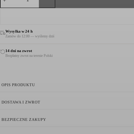
MONET
BŁĘKITNA
Wysyłka w 24 h
Zamów do 12:00 — wyślemy dziś
14 dni na zwrot
Bezpłatny zwrot na terenie Polski
OPIS PRODUKTU
Bluzka Monet Błękitna
DOSTAWA I ZWROT
Mieszanka bawełny
Tkanina o strukturze szydełkowej
BEZPIECZNE ZAKUPY
Prążkowany kołnierzyk polo
Plisa z guzikami z przodu
Krótkie rękawy