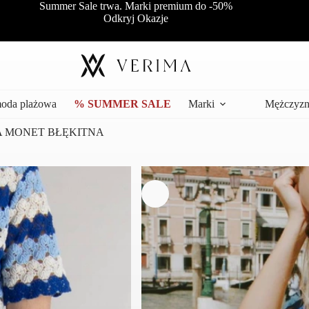
Summer Sale trwa. Marki premium do -50%
Odkryj Okazje
moda plażowa
% SUMMER SALE
Marki
Mężczyzn
 MONET BŁĘKITNA