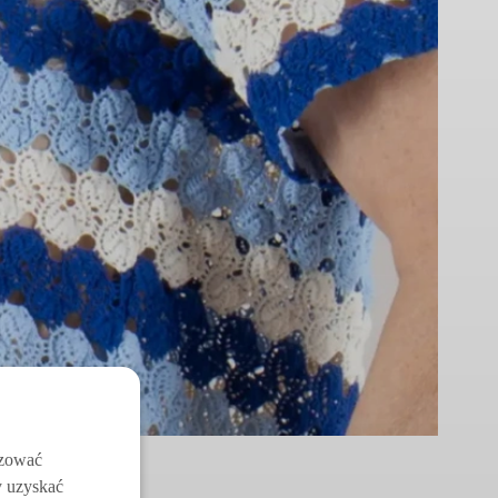
izować
y uzyskać