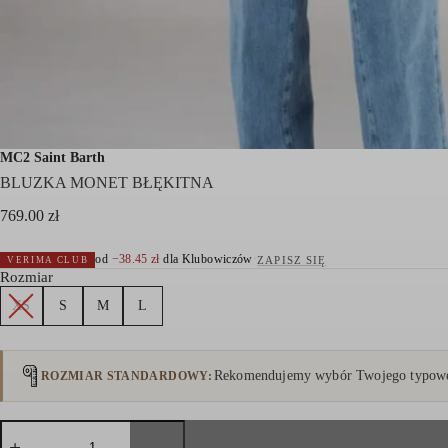
MC2 Saint Barth
BLUZKA MONET BŁĘKITNA
769.00
zł
od
−
38.45
zł
dla Klubowiczów
·
ZAPISZ SIĘ
VERIMA CLUB
Rozmiar
XS
S
M
L
Rekomendujemy wybór Twojego typowe
ROZMIAR STANDARDOWY
ilość
BLUZKA