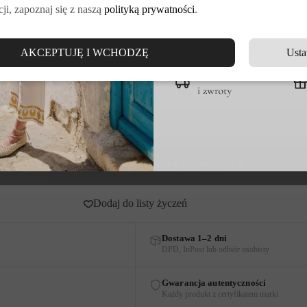
ji, zapoznaj się z naszą
polityką prywatności
.
DOŁĄCZ DO VE
AKCEPTUJĘ I WCHODZĘ
Usta
go rozmiaru.
Dodaj do listy życzeń
Dostawa 1–2 dni
DPD, InPost lub odbiór osobisty
Gwarancja autentyczności
Każdy produkt z certyfikatem marki