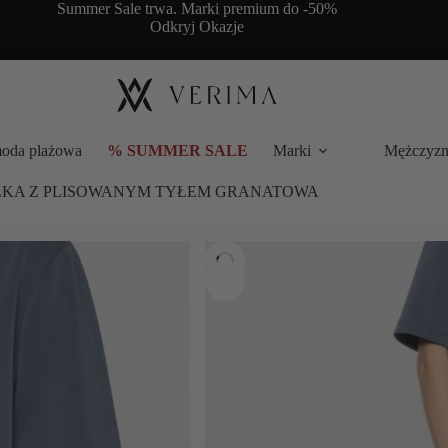
Summer Sale trwa. Marki premium do -50%
Odkryj Okazje
moda plażowa
% SUMMER SALE
Marki
Mężczyzn
KA Z PLISOWANYM TYŁEM GRANATOWA