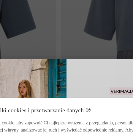
Odbierz 15% rabat
iki cookies i przetwarzanie danych 🍪
zakupy i korzysta
zwrotó
cookie, aby zapewnić Ci najlepsze wrażenia z przeglądania, personal
ej witryny, analizować jej ruch i wyświetlać odpowiednie reklamy. Ab