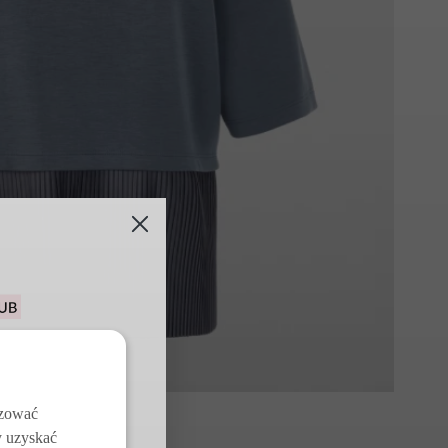
u na pierwsze
j z darmowych
w
izować
y uzyskać