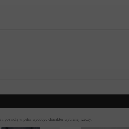
y i elegancki styl. Koszulka ma
okrągły dekolt
, jest uszyta z dżerse
ortowe oraz pełne klasy
. Ta zjawiskowa propozycja łączy w sobie wsz