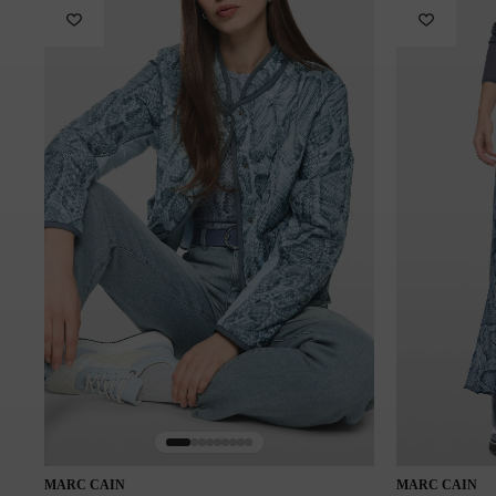
Pranie 30 °C (detergent do wełny)
Wybielanie niedozwolone
Nie suszyć w suszarce bębnowej
Średnie prasowanie
Nie czyścić chemicznie
Symbol modelu: BS48.44J08/380
MARC CAIN
MARC CAIN