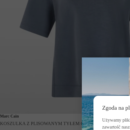
Zgoda na pl
Marc Cain
Używamy pliki 
KOSZULKA Z PLISOWANYM TYŁEM GRANATOWA
zawartość nasz