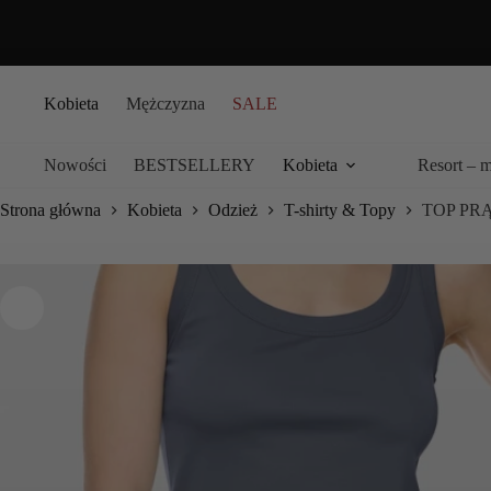
Przejdź
do
treści
Kobieta
Mężczyzna
SALE
Nowości
BESTSELLERY
Kobieta
Resort – 
Strona główna
Kobieta
Odzież
T-shirty & Topy
TOP P