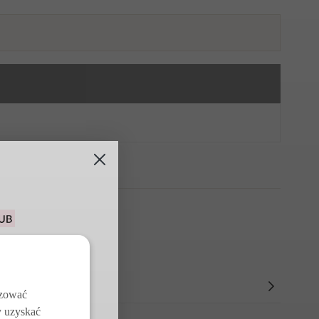
u na pierwsze
j z darmowych
w
izować
y uzyskać