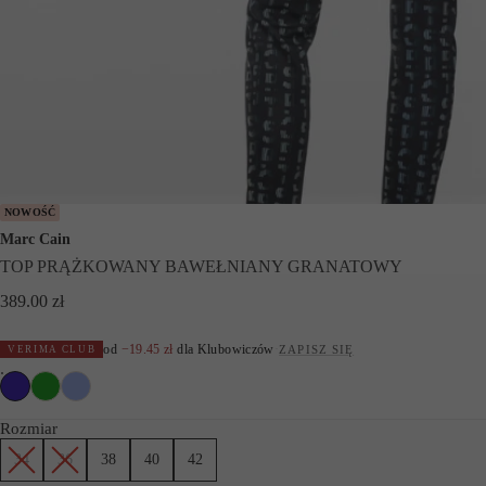
NOWOŚĆ
Marc Cain
TOP PRĄŻKOWANY BAWEŁNIANY GRANATOWY
389.00
zł
od
−
19.45
zł
dla Klubowiczów
·
ZAPISZ SIĘ
VERIMA CLUB
Rozmiar
34
36
38
40
42