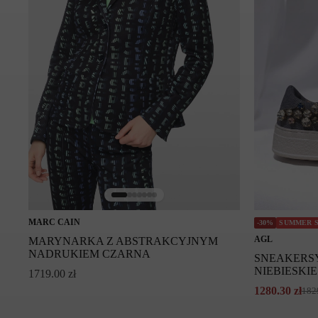
Symbol modelu: BS61.25J50/380
MARC CAIN
-30%
SUMMER 
AGL
MARYNARKA Z ABSTRAKCYJNYM
NADRUKIEM CZARNA
SNEAKERSY
NIEBIESKIE
1719.00
zł
1280.30
zł
182
Pierwotna
Aktualna
cena
cena