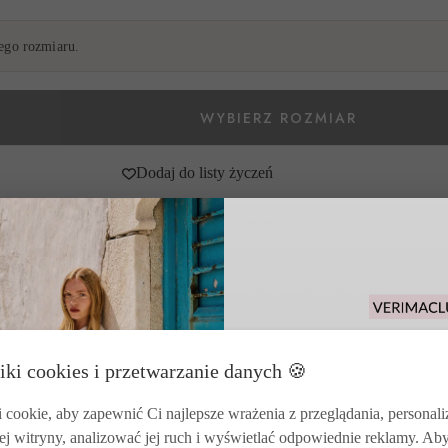
go rozmiaru.
Dodaj do listy życzeń
Dostawa 1–2 dni
DPD, InPost lub odbiór osobisty
Gwarancja autentyczności
Każdy produkt z certyfikatem marki
Odbierz 15% rabat
iki cookies i przetwarzanie danych 🍪
zakupy i korzysta
zwrotó
cookie, aby zapewnić Ci najlepsze wrażenia z przeglądania, personal
ej witryny, analizować jej ruch i wyświetlać odpowiednie reklamy. Ab