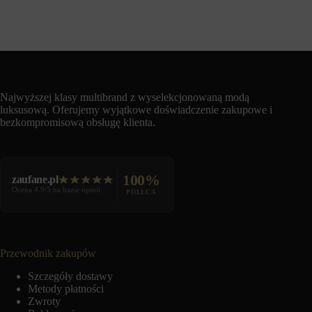
Najwyższej klasy multibrand z wyselekcjonowaną modą
luksusową. Oferujemy wyjątkowe doświadczenie zakupowe i
bezkompromisową obsługę klienta.
100%
zaufane.pl
Ocena 4.9/5 na bazie opinii
POLECA
Przewodnik zakupów
Szczegóły dostawy
Metody płatności
Zwroty