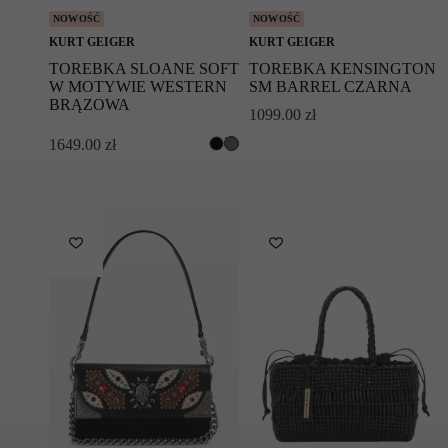
Przechowywać w worku przeciw kurzowym
NOWOŚĆ
NOWOŚĆ
Symbol modelu: KENSINGTON
KURT GEIGER
KURT GEIGER
MULTIPOCKET/BLACK
TOREBKA SLOANE SOFT
TOREBKA KENSINGTON
W MOTYWIE WESTERN
SM BARREL CZARNA
BRĄZOWA
1099.00
zł
1649.00
zł