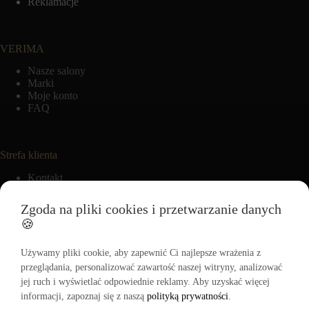
Reklamacje
VERIMA
Nasze salony
Marki
Moje konto
FAQ
Strefa klienta
Kontakt
VERIMA CLUB
Moje zamówienia
Zgoda na pliki cookies i przetwarzanie danych
Ulubione
🍪
Używamy pliki cookie, aby zapewnić Ci najlepsze wrażenia z
Informacje
przeglądania, personalizować zawartość naszej witryny, analizować
jej ruch i wyświetlać odpowiednie reklamy. Aby uzyskać więcej
Regulamin
informacji, zapoznaj się z naszą
Polityka zwrotów
polityką prywatności
.