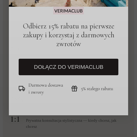
rabatem na zawsze, zwrotami bez pytań i dostępem do
kolekcji zanim trafią do sklepu.
Odbierz 15% rabatu na pierwsze
zakupy i korzystaj z darmowych
zwrotów
5%
Stały Rabat na każde zamówienie — od pierwszego do
ostatniego
DOŁĄCZ DO VERIMACLUB
∞
14 dni na darmowy zwrot, bez drukowania etykiety, bez
tłumaczenia się
15%
Na pierwsze zakupy - produkty nieprzecenione
1:1
Prywatna konsultacja stylistyczna — kiedy chcesz, jak
chcesz