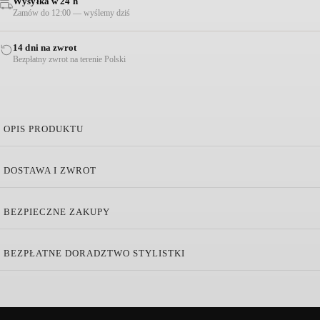
Wysyłka w 24 h
Zamów do 12:00 — wyślemy dziś
14 dni na zwrot
Bezpłatny zwrot na terenie Polski
OPIS PRODUKTU
Torba Brioche Duffle z Ziarnistej Skóry Granatowa
DOSTAWA I ZWROT
Pomieści wszystkie niezbędne przedmioty codziennego użytku
BEZPIECZNE ZAKUPY
Skórzany uchwyt
Metalowe zamknięcie na zamek błyskawiczny
BEZPŁATNE DORADZTWO STYLISTKI
Dostępny worek przeciwkurzowy
Szerokość dna: 41 cm / Wysokość bez uchwytu: 25,5 cm / Dł
(+48) 515 471 001