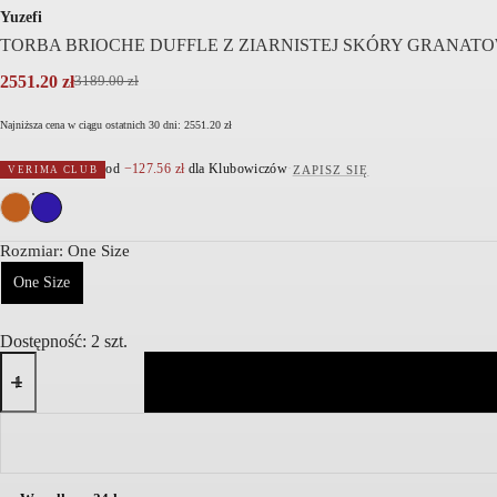
Yuzefi
TORBA BRIOCHE DUFFLE Z ZIARNISTEJ SKÓRY GRANAT
2551.20
zł
3189.00
zł
Pierwotna
Aktualna
cena
cena
Najniższa cena w ciągu ostatnich 30 dni:
2551.20
zł
wynosiła:
wynosi:
3189.00 zł.
2551.20 zł.
od
−
127.56
zł
dla Klubowiczów
·
ZAPISZ SIĘ
VERIMA CLUB
Rozmiar
: One Size
One Size
Dostępność: 2 szt.
ilość
TORBA
BRIOCHE
DUFFLE
Z
ZIARNISTEJ
SKÓRY
GRANATOWA