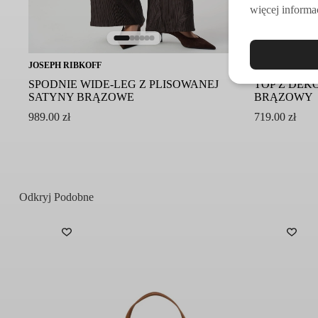
więcej informac
JOSEPH RIBKOFF
JOSEPH RIBKO
SPODNIE WIDE-LEG Z PLISOWANEJ
TOP Z DEK
SATYNY BRĄZOWE
BRĄZOWY
989.00
zł
719.00
zł
Odkryj Podobne