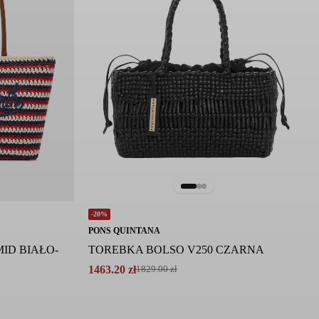
-20%
PONS QUINTANA
ID BIAŁO-
TOREBKA BOLSO V250 CZARNA
1463.20
zł
1829.00
zł
Pierwotna
Aktualna
cena
cena
wynosiła:
wynosi:
1829.00 zł.
1463.20 zł.