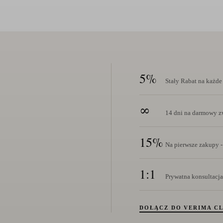
5%
Stały Rabat na każd
∞
14 dni na darmowy zw
15%
Na pierwsze zakupy -
1:1
Prywatna konsultacja
DOŁĄCZ DO VERIMA C