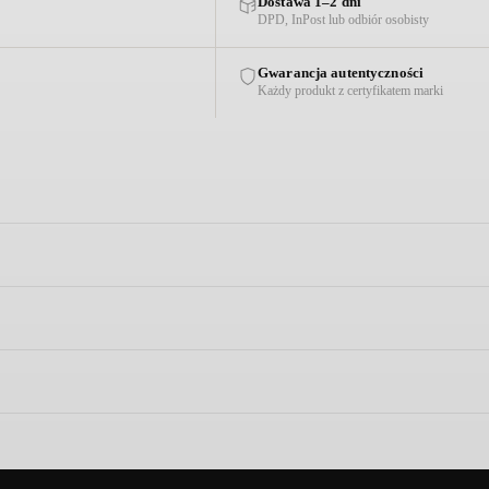
Dostawa 1–2 dni
DPD, InPost lub odbiór osobisty
Gwarancja autentyczności
Każdy produkt z certyfikatem marki
 oraz laptopa o przekątnej do 16 cali
ugość uchwytu: 24 cm/ Szerokość górnej części: 45 cm / Głębokość: 