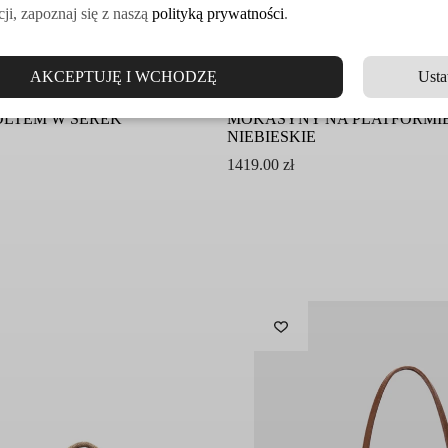
ji, zapoznaj się z naszą
polityką prywatności
.
AKCEPTUJĘ I WCHODZĘ
Usta
FF
PONS QUINTANA
OLTEM W SEREK
MOKASYNY NA PLATFORMIE
NIEBIESKIE
1419.00
zł