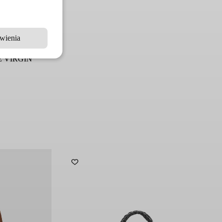
wienia
 VIRGIN