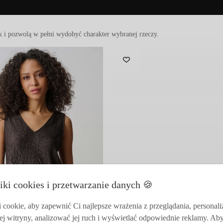
iarnistej
oferuje przestronne wnętrze i luksusowy wygląd. Idealna d
ez
śmiałą formę i nowoczesną funkcjonalność.
Jej charakterystyczne 
.
Wysokiej jakości włoska skóra
i mistrzowskie rzemiosło spotykają si
estem indywidualnego stylu.
uretan
ez
rzemieślników
w
Hiszpanii
.
HER/MIDNIGHT
iki cookies i przetwarzanie danych 🍪
cookie, aby zapewnić Ci najlepsze wrażenia z przeglądania, personal
ej witryny, analizować jej ruch i wyświetlać odpowiednie reklamy. Ab