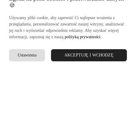
🍪
Używamy pliki cookie, aby zapewnić Ci najlepsze wrażenia z
przeglądania, personalizować zawartość naszej witryny, analizować
jej ruch i wyświetlać odpowiednie reklamy. Aby uzyskać więcej
informacji, zapoznaj się z naszą
polityką prywatności
.
Ustawienia
AKCEPTUJĘ I WCHODZĘ
NOWOŚĆ
NOWOŚĆ
MC2 SAINT BARTH
MC2 SAINT BARTH
TORBA CITY BAG
T-SHIRT EMILIE DRINK
FRINGE BIAŁO-
MOJITO BIAŁY
NIEBIESKA
349.00
zł
679.00
zł