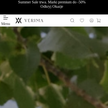
Przejdź
Summer Sale trwa. Marki premium do -50%
do
Odkryj Okazje
treści
Koszy
Menu