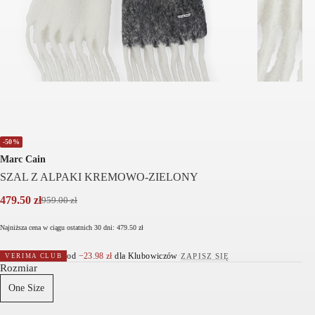
-50%
Marc Cain
SZAL Z ALPAKI KREMOWO-ZIELONY
479.50
zł
959.00
zł
Pierwotna
Aktualna
cena
cena
Najniższa cena w ciągu ostatnich 30 dni:
479.50
zł
wynosiła:
wynosi:
959.00 zł.
479.50 zł.
od
−
23.98
zł
dla Klubowiczów
·
ZAPISZ SIĘ
VERIMA CLUB
Rozmiar
One Size