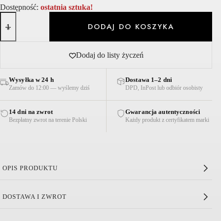
Dostępność:
ostatnia sztuka!
ilość
SZAL
DODAJ DO KOSZYKA
Z
ALPAKI
KREMOWO-
Dodaj do listy życzeń
ZIELONY
Wysyłka w 24 h
Dostawa 1–2 dni
Zamów do 12:00 — wyślemy dziś
DPD, InPost lub odbiór osobisty
14 dni na zwrot
Gwarancja autentyczności
Bezpłatny zwrot na terenie Polski
Każdy produkt z certyfikatem marki
OPIS PRODUKTU
Szal z Alpaki Kremowo-Zielony
DOSTAWA I ZWROT
Ciepły i przytulny,
ten wydłużony
szalik
ma wysoką
zawartość
alpaki
. Model z
wielobarwnym worem
, który