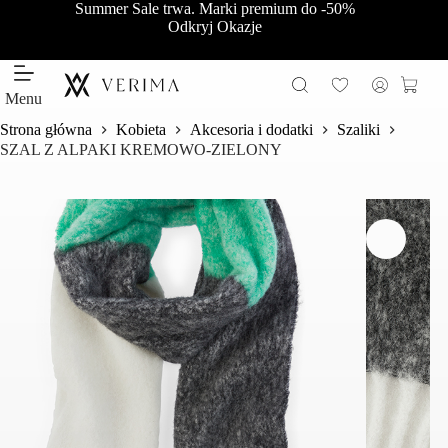
Przejdź
Summer Sale trwa. Marki premium do -50%
do
Odkryj Okazje
treści
Koszy
Menu
Strona główna
Kobieta
Akcesoria i dodatki
Szaliki
SZAL Z ALPAKI KREMOWO-ZIELONY