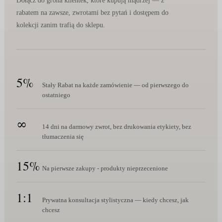
Dołącz do grona klientek, które kupują mądrzej — z
rabatem na zawsze, zwrotami bez pytań i dostępem do
kolekcji zanim trafią do sklepu.
5%
Stały Rabat na każde zamówienie — od pierwszego do
ostatniego
∞
14 dni na darmowy zwrot, bez drukowania etykiety, bez
tłumaczenia się
15%
Na pierwsze zakupy - produkty nieprzecenione
1:1
Prywatna konsultacja stylistyczna — kiedy chcesz, jak
chcesz