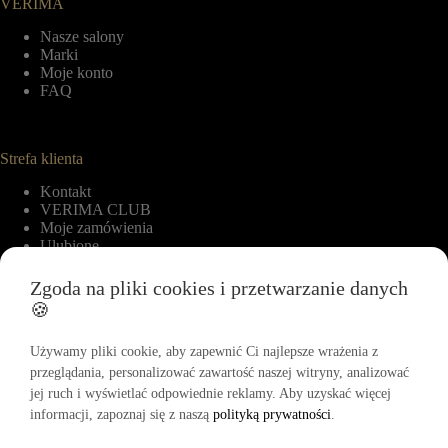
VERIMA
Nasze salony
Marki
Moje konto
FAQ
Strefa klienta
Kontakt
VERIMA CLUB
Moje zamówienia
Ulubione
Zgoda na pliki cookies i przetwarzanie danych
🍪
Informacje
Regulamin
Używamy pliki cookie, aby zapewnić Ci najlepsze wrażenia z
Polityka zwrotów
przeglądania, personalizować zawartość naszej witryny, analizować
Polityka cookies
jej ruch i wyświetlać odpowiednie reklamy. Aby uzyskać więcej
Polityka prywatności
informacji, zapoznaj się z naszą
polityką prywatności
.
Regulamin Akcji Promocyjnej „-15% na pierwszy zakup”