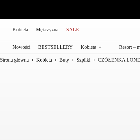
Przejdź
do
treści
Kobieta
Mężczyzna
SALE
Nowości
BESTSELLERY
Kobieta
Resort – 
Strona główna
Kobieta
Buty
Szpilki
CZÓŁENKA LOND