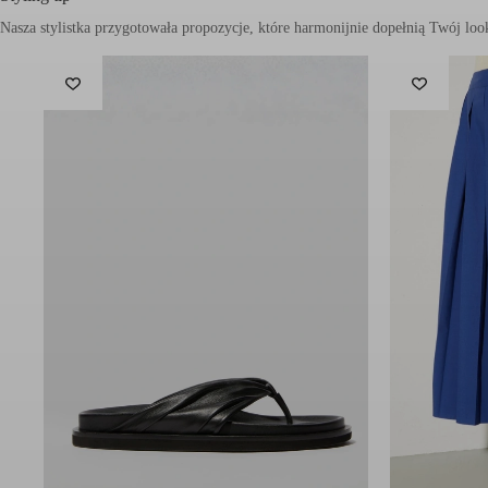
Marka wyróżnia się ponadczasowym designem, który zaspokaja pot
tej
propozycji
.
Skład:
100% bawełna
Pielęgnacja:
Pranie ręczne w zimnej wodzie (maks. 40°C)
Nie wybielać
Suszyć na płasko w cieniu
Nie suszyć w suszarce bębnowej
Profesjonalnie czyścić chemicznie w perchloroetylenie – proc
Symbol modelu: MCOMAMBO/003