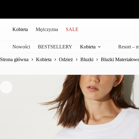
Przejdź
do
treści
Kobieta
Mężczyzna
SALE
Nowości
BESTSELLERY
Kobieta
Resort – 
Strona główna
Kobieta
Odzież
Bluzki
Bluzki Materiałow