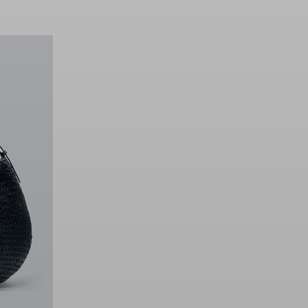
ny wygląd,
a te wyjątkowe cechy odnajdziemy w