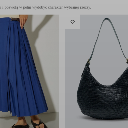
rzeby współczesnej kobiety, ceniącej zarówno
komfort
, jak i
wyszuka
es delikatny