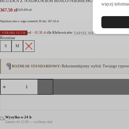
BLUZKA Z NADRUKIEM BIAŁO-NIEBIESKA
więcej informac
367.50
zł
525.00
zł
Pierwotna
Aktualna
cena
cena
Najniższa cena w ciągu ostatnich 30 dni:
367.50
zł
wynosiła:
wynosi:
525.00 zł.
367.50 zł.
od
−
18.38
zł
dla Klubowiczów
·
ZAPISZ SIĘ
VERIMA CLUB
Rozmiar
S
M
L
Rekomendujemy wybór Twojego typowe
ROZMIAR STANDARDOWY
ilość
BLUZKA
Z
NADRUKIEM
BIAŁO-
NIEBIESKA
Wysyłka w 24 h
Zamów do 12:00 — wyślemy dziś