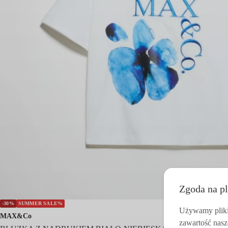
Zgoda na pl
-30%
SUMMER SALE%
Używamy pliki 
MAX&Co
zawartość nasz