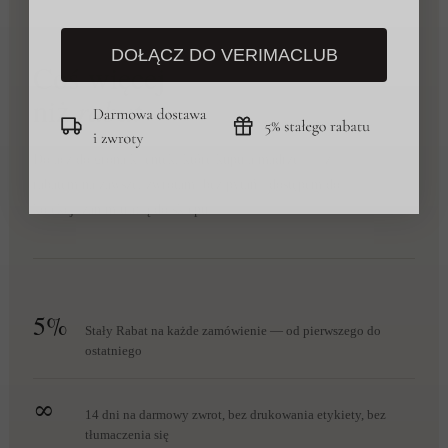
VERIMA CLUB · BEZPŁATNE CZŁONKOSTWO
DOŁĄCZ DO VERIMACLUB
Coś więcej
niż
rabat
Dołącz do grona klientek, które kupują mądrzej — z
rabatem na zawsze, zwrotami bez pytań i dostępem do
kolekcji zanim trafią do sklepu.
5%
Stały Rabat na każde zamówienie — od pierwszego do
ostatniego
∞
14 dni na darmowy zwrot, bez drukowania etykiety, bez
tłumaczenia się