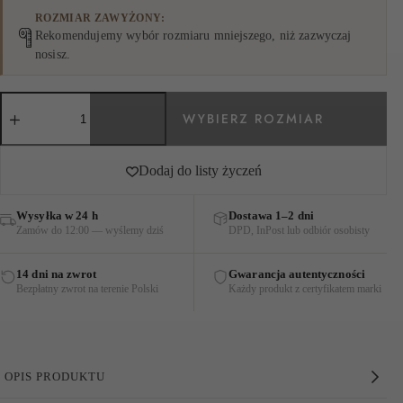
ROZMIAR ZAWYŻONY
Rekomendujemy wybór rozmiaru mniejszego, niż zazwyczaj
nosisz.
ilość
BLUZKA
Z
OZDOBNYM
HAFTEM
Dodaj do listy życzeń
BŁĘKITNO-
ZŁOTA
Wysyłka w 24 h
Dostawa 1–2 dni
Zamów do 12:00 — wyślemy dziś
DPD, InPost lub odbiór osobisty
14 dni na zwrot
Gwarancja autentyczności
Bezpłatny zwrot na terenie Polski
Każdy produkt z certyfikatem marki
OPIS PRODUKTU