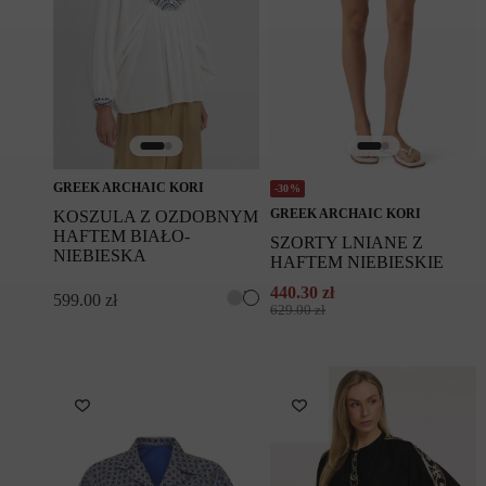
GREEK ARCHAIC KORI
-30%
GREEK ARCHAIC KORI
KOSZULA Z OZDOBNYM
HAFTEM BIAŁO-
SZORTY LNIANE Z
NIEBIESKA
HAFTEM NIEBIESKIE
440.30
zł
599.00
zł
Pierwotna
Aktualna
629.00
zł
cena
cena
wynosiła:
wynosi:
629.00 zł.
440.30 zł.