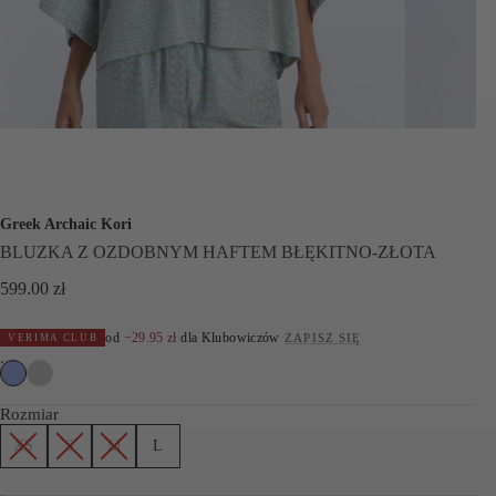
Greek Archaic Kori
BLUZKA Z OZDOBNYM HAFTEM BŁĘKITNO-ZŁOTA
599.00
zł
od
−
29.95
zł
dla Klubowiczów
·
ZAPISZ SIĘ
VERIMA CLUB
Rozmiar
XS
S
M
L