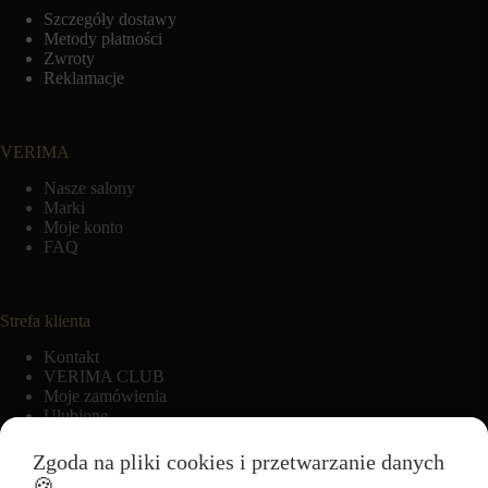
Szczegóły dostawy
Metody płatności
Zwroty
Reklamacje
VERIMA
Nasze salony
Marki
Moje konto
FAQ
Strefa klienta
Kontakt
VERIMA CLUB
Moje zamówienia
Ulubione
Zgoda na pliki cookies i przetwarzanie danych
🍪