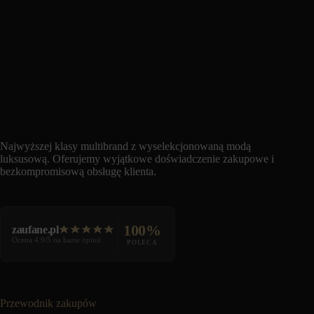
Najwyższej klasy multibrand z wyselekcjonowaną modą
luksusową. Oferujemy wyjątkowe doświadczenie zakupowe i
bezkompromisową obsługę klienta.
100%
zaufane.pl
Ocena 4.9/5 na bazie opinii
POLECA
Przewodnik zakupów