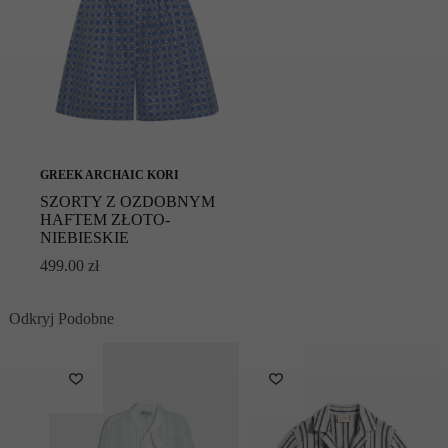
Nie czyścić chemicznie
Symbol modelu: 3095002/BLUE RAF GOLD
GREEK ARCHAIC KORI
SZORTY Z OZDOBNYM
HAFTEM ZŁOTO-
NIEBIESKIE
499.00
zł
Odkryj Podobne