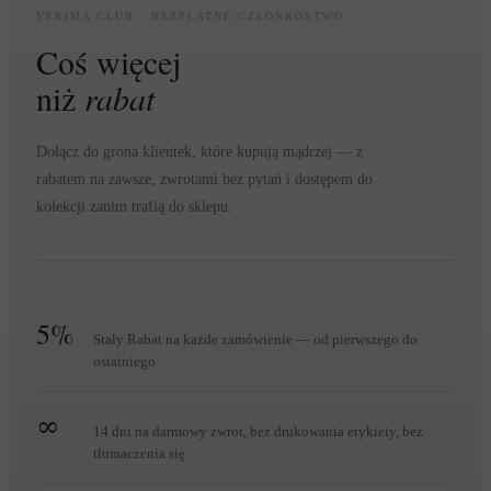
VERIMA CLUB · BEZPŁATNE CZŁONKOSTWO
Coś więcej
niż
rabat
Dołącz do grona klientek, które kupują mądrzej — z
rabatem na zawsze, zwrotami bez pytań i dostępem do
kolekcji zanim trafią do sklepu.
5%
Stały Rabat na każde zamówienie — od pierwszego do
ostatniego
∞
14 dni na darmowy zwrot, bez drukowania etykiety, bez
tłumaczenia się