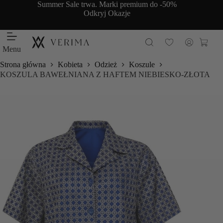
Przejdź
Summer Sale trwa. Marki premium do -50%
do
Odkryj Okazje
treści
Koszy
Menu
Strona główna
Kobieta
Odzież
Koszule
KOSZULA BAWEŁNIANA Z HAFTEM NIEBIESKO-ZŁOTA