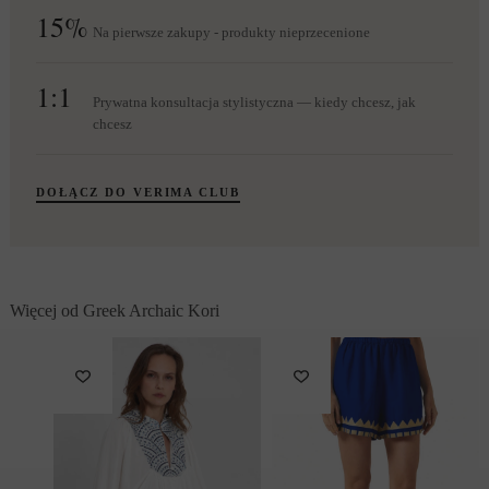
15%
Na pierwsze zakupy - produkty nieprzecenione
1:1
Prywatna konsultacja stylistyczna — kiedy chcesz, jak
chcesz
DOŁĄCZ DO VERIMA CLUB
Więcej od Greek Archaic Kori