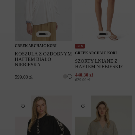
GREEK ARCHAIC KORI
-30%
GREEK ARCHAIC KORI
KOSZULA Z OZDOBNYM
HAFTEM BIAŁO-
SZORTY LNIANE Z
NIEBIESKA
HAFTEM NIEBIESKIE
440.30
zł
599.00
zł
Pierwotna
Aktualna
629.00
zł
cena
cena
wynosiła:
wynosi:
629.00 zł.
440.30 zł.