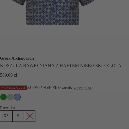
Greek Archaic Kori
KOSZULA BAWEŁNIANA Z HAFTEM NIEBIESKO-ZŁOTA
589.00
zł
od
−
29.45
zł
dla Klubowiczów
·
ZAPISZ SIĘ
VERIMA CLUB
Rozmiar
XS
S
M