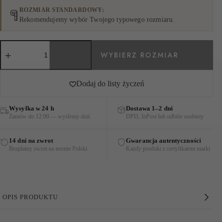
ROZMIAR STANDARDOWY
Rekomendujemy wybór Twojego typowego rozmiaru.
ilość
KOSZULA
BAWEŁNIANA
Z
HAFTEM
Dodaj do listy życzeń
NIEBIESKO-
ZŁOTA
Wysyłka w 24 h
Dostawa 1–2 dni
Zamów do 12:00 — wyślemy dziś
DPD, InPost lub odbiór osobisty
14 dni na zwrot
Gwarancja autentyczności
Bezpłatny zwrot na terenie Polski
Każdy produkt z certyfikatem marki
OPIS PRODUKTU
Koszula Bawełniana z Haftem Niebiesko-Złota