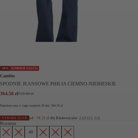
-50%
SUMMER SALE%
Cambio
SPODNIE JEANSOWE PHILIA CIEMNO-NIEBIESKIE
364.50
zł
729.00
zł
Pierwotna
Aktualna
cena
cena
Najniższa cena w ciągu ostatnich 30 dni:
364.50
zł
wynosiła:
wynosi:
729.00 zł.
364.50 zł.
od
−
18.23
zł
dla Klubowiczów
·
ZAPISZ SIĘ
VERIMA CLUB
Rozmiar
36
38
40
42
44
46