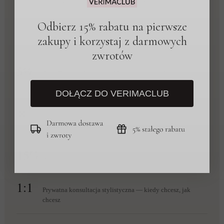
rabatem na zawsze, zwrotami bez pytań i dostępem do
kolekcji zanim trafią do sklepu.
Odbierz 15% rabatu na pierwsze
zakupy i korzystaj z darmowych
zwrotów
5%
Stały Rabat na każde zamówienie — od pierwszego do
ostatniego
DOŁĄCZ DO VERIMACLUB
∞
14 dni na darmowy zwrot, bez drukowania etykiety, bez
tłumaczenia się
15%
Na pierwsze zakupy - produkty nieprzecenione
1:1
Prywatna konsultacja stylistyczna — kiedy chcesz, jak
chcesz