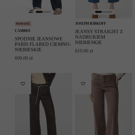
Prać oddzielnie w delikatnym detergencie po
odwróceniu na lewą stronę w worku na pranie
Nie suszyć w suszarce bębnowej
Prasować w niskiej temperaturze
Możliwe czyszczenie chemiczne z użyciem
JOSEPH RIBKOFF
NOWOŚĆ
perchloroetylenu
CAMBIO
JEANSY STRAIGHT Z
NADRUKIEM
SPODNIE JEANSOWE
Symbol modelu: PHILIA 0002/04/9181/5056
NIEBIESKIE
PARIS FLARED CIEMNO-
NIEBIESKIE
819.00
zł
699.00
zł