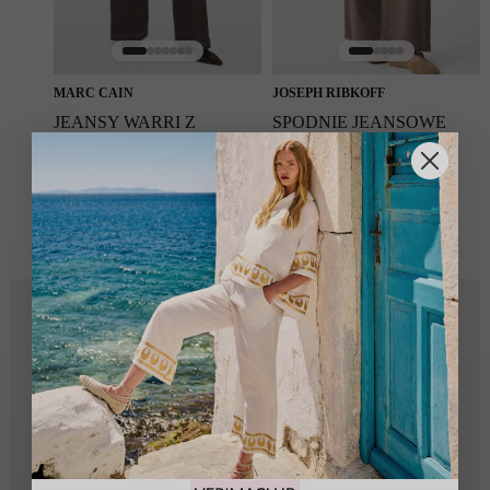
MARC CAIN
JOSEPH RIBKOFF
JEANSY WARRI Z
SPODNIE JEANSOWE
KONTRASTOWYMI
GOLDIE WIDE-LEG
DETALAMI BRĄZOWE
MOCHA
1289.00
zł
869.00
zł
VERIMA CLUB · BEZPŁATNE CZŁONKOSTWO
Coś więcej
niż
rabat
Dołącz do grona klientek, które kupują mądrzej — z