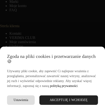
Marki
Moje konto
FAQ
Strefa klienta
Kontakt
VERIMA CLUB
Moje zamówienia
Ulubione
Zgoda na pliki cookies i przetwarzanie danych
🍪
Informacje
Regulamin
Używamy pliki cookie, aby zapewnić Ci najlepsze wrażenia z
Polityka zwrotów
przeglądania, personalizować zawartość naszej witryny, analizować
Polityka cookies
jej ruch i wyświetlać odpowiednie reklamy. Aby uzyskać więcej
Polityka prywatności
informacji, zapoznaj się z naszą
polityką prywatności
.
Regulamin Akcji Promocyjnej „-15% na pierwszy zakup”
Ustawienia
AKCEPTUJĘ I WCHODZĘ