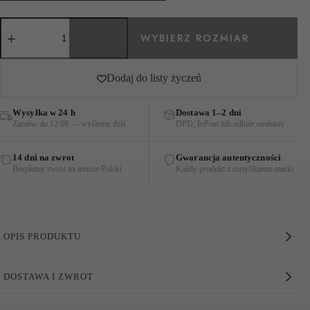
ilość
SPODNIE
JEANSOWE
PHILIA
CIEMNO-
Dodaj do listy życzeń
NIEBIESKIE
Wysyłka w 24 h
Dostawa 1–2 dni
Zamów do 12:00 — wyślemy dziś
DPD, InPost lub odbiór osobisty
14 dni na zwrot
Gwarancja autentyczności
Bezpłatny zwrot na terenie Polski
Każdy produkt z certyfikatem marki
OPIS PRODUKTU
Spodnie Jeansowe Philia Ciemno-Niebieskie
DOSTAWA I ZWROT
Wyjątkowe spodnie
Philia
z długimi, rozkloszowanymi
nogawkami. Model niezwykle
komfortowy
, wykonany