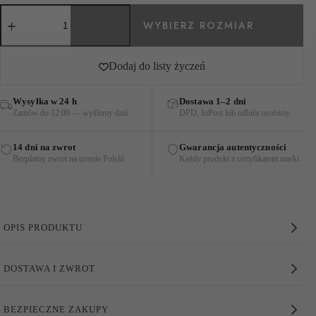
ilość
KOSZULA
BRIGITTE
COTTON
STRIPES
Dodaj do listy życzeń
FIOLETOWA
Wysyłka w 24 h
Dostawa 1–2 dni
Zamów do 12:00 — wyślemy dziś
DPD, InPost lub odbiór osobisty
14 dni na zwrot
Gwarancja autentyczności
Bezpłatny zwrot na terenie Polski
Każdy produkt z certyfikatem marki
OPIS PRODUKTU
Koszula Brigitte Cotton Stripes Fioletowa
DOSTAWA I ZWROT
Wyjątkowa
koszula Brigitte o kroju oversize
, model
o
swobodniejszym kroju wokół klatki piersiowej i talii.
Jej
BEZPIECZNE ZAKUPY
długość opada
do bioder
, dzięki czemu idealnie nadaje się do