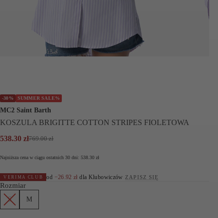
-30%
SUMMER SALE%
MC2 Saint Barth
KOSZULA BRIGITTE COTTON STRIPES FIOLETOWA
538.30
zł
769.00
zł
Pierwotna
Aktualna
cena
cena
Najniższa cena w ciągu ostatnich 30 dni:
538.30
zł
wynosiła:
wynosi:
769.00 zł.
538.30 zł.
od
−
26.92
zł
dla Klubowiczów
·
ZAPISZ SIĘ
VERIMA CLUB
Rozmiar
S
M