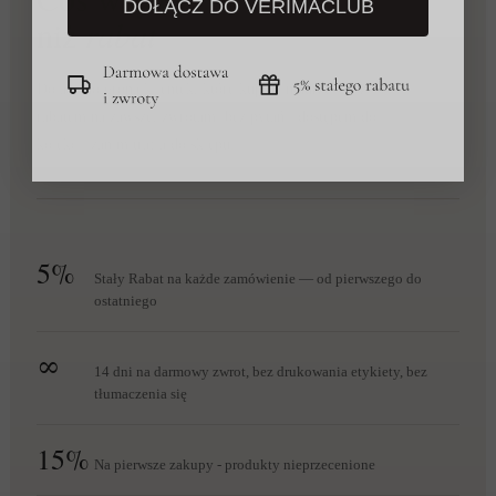
DOŁĄCZ DO VERIMACLUB
niż
rabat
Dołącz do grona klientek, które kupują mądrzej — z
rabatem na zawsze, zwrotami bez pytań i dostępem do
kolekcji zanim trafią do sklepu.
5%
Stały Rabat na każde zamówienie — od pierwszego do
ostatniego
∞
14 dni na darmowy zwrot, bez drukowania etykiety, bez
tłumaczenia się
15%
Na pierwsze zakupy - produkty nieprzecenione