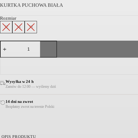
KURTKA PUCHOWA BIAŁA
Rozmiar
32
34
38
ilość
KURTKA
PUCHOWA
BIAŁA
Wysyłka w 24 h
Zamów do 12:00 — wyślemy dziś
14 dni na zwrot
Bezpłatny zwrot na terenie Polski
OPIS PRODUKTU