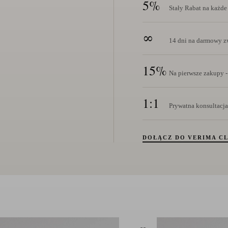
5%
Stały Rabat na każd
∞
14 dni na darmowy zw
15%
Na pierwsze zakupy -
1:1
Prywatna konsultacja
DOŁĄCZ DO VERIMA C