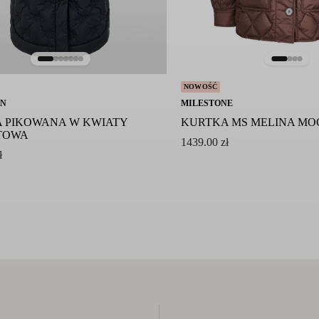
NOWOŚĆ
IN
MILESTONE
 PIKOWANA W KWIATY
KURTKA MS MELINA M
TOWA
1439.00
zł
ł