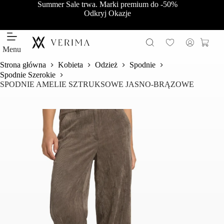
Przejdź
Summer Sale trwa. Marki premium do -50%
do
Odkryj Okazje
treści
Koszy
Menu
Strona główna
Kobieta
Odzież
Spodnie
Spodnie Szerokie
SPODNIE AMELIE SZTRUKSOWE JASNO-BRĄZOWE