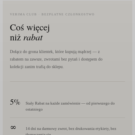
VERIMA CLUB · BEZPŁATNE CZŁONKOSTWO
Coś więcej
niż
rabat
Dołącz do grona klientek, które kupują mądrzej — z
rabatem na zawsze, zwrotami bez pytań i dostępem do
kolekcji zanim trafią do sklepu.
5%
Stały Rabat na każde zamówienie — od pierwszego do
ostatniego
∞
14 dni na darmowy zwrot, bez drukowania etykiety, bez
tłumaczenia się