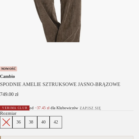
NOWOŚĆ
Cambio
SPODNIE AMELIE SZTRUKSOWE JASNO-BRĄZOWE
749.00
zł
od
−
37.45
zł
dla Klubowiczów
·
ZAPISZ SIĘ
VERIMA CLUB
Rozmiar
34
36
38
40
42