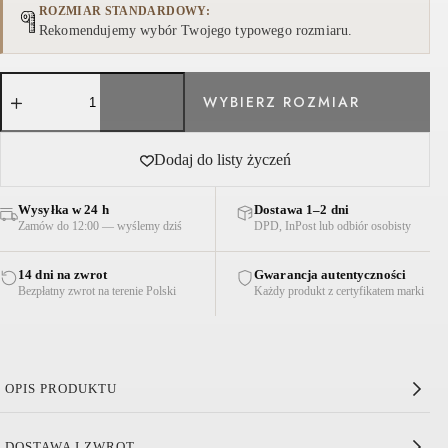
ROZMIAR STANDARDOWY
Rekomendujemy wybór Twojego typowego rozmiaru.
ilość
SPODNIE
AMELIE
SZTRUKSOWE
JASNO-
Dodaj do listy życzeń
BRĄZOWE
Wysyłka w 24 h
Dostawa 1–2 dni
Zamów do 12:00 — wyślemy dziś
DPD, InPost lub odbiór osobisty
14 dni na zwrot
Gwarancja autentyczności
Bezpłatny zwrot na terenie Polski
Każdy produkt z certyfikatem marki
OPIS PRODUKTU
Spodnie Amelie Sztruksowe Jasno-Brązowe
DOSTAWA I ZWROT