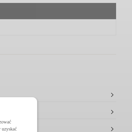
izować
y uzyskać