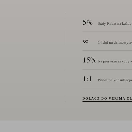
5%
Stały Rabat na każd
∞
14 dni na darmowy zw
15%
Na pierwsze zakupy -
1:1
Prywatna konsultacja
DOŁĄCZ DO VERIMA C