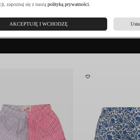
ji, zapoznaj się z naszą
polityką prywatności
.
 i oddychającego materiału. Charakteryzują się jednolitym
różowym k
AKCEPTUJĘ I WCHODZĘ
Usta
rystycznym akcentem.
nictwa i wysokiej jakości
materiałów.
Eleganckie wzory i starann
w te cechy i niewątpliwie będzie stanowił
wyrazisty element stylizacji,
lewą stronę w worku na pranie