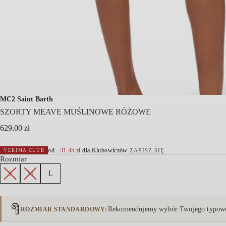
MC2 Saint Barth
SZORTY MEAVE MUŚLINOWE RÓŻOWE
629.00
zł
od
−
31.45
zł
dla Klubowiczów
·
ZAPISZ SIĘ
VERIMA CLUB
Rozmiar
S
M
L
Rekomendujemy wybór Twojego typowe
ROZMIAR STANDARDOWY