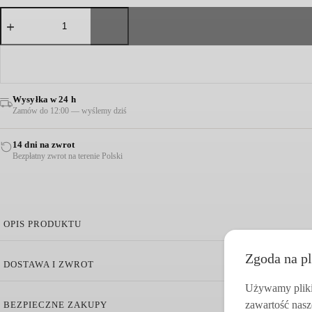
ilość
SZORTY
MEAVE
MUŚLINOWE
RÓŻOWE
Wysyłka w 24 h
Zamów do 12:00 — wyślemy dziś
14 dni na zwrot
Bezpłatny zwrot na terenie Polski
OPIS PRODUKTU
Zgoda na pl
Szorty Meave Muślinowe Różowe
DOSTAWA I ZWROT
Średni stan
Używamy pliki 
Elastyczny pas
zawartość nasz
BEZPIECZNE ZAKUPY
Haftowane logo