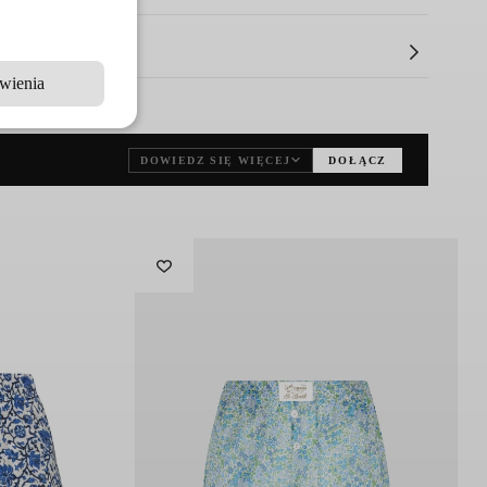
olorem
i miękką, wygodną sylwetką.
Boczne kieszenie
wienia
e wykonanie
sprawiają, że są nie tylko praktyczne, ale
który z pewnością ją ożywi.
DOWIEDZ SIĘ WIĘCEJ
DOŁĄCZ