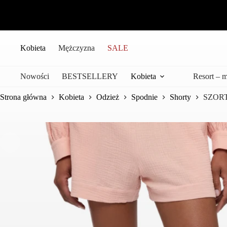
Przejdź
do
treści
Kobieta
Mężczyzna
SALE
Nowości
BESTSELLERY
Kobieta
Resort – 
Strona główna
Kobieta
Odzież
Spodnie
Shorty
SZOR