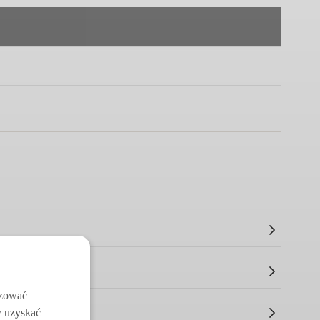
izować
y uzyskać