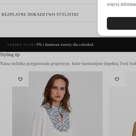
Swobodny krój zapewniający komfort noszenia
więcej informac
Wyprodukowane w Grecji*
Posiada certyfikat OEKO-TEX® Standard 100*
BEZPŁATNE DORADZTWO STYLISTKI
Szorty marki
Greek Archaic Kori
świetnie sprawdzą się podczas cie
nadają modelowi eleganckiego, śródziemnomorskiego charakteru, a e
(+48) 515 471 001
Greek Archaic Kori to marka inspirowana esencją greckiego la
−5% i darmowe zwroty dla członkiń
VERIMA CLUB
elegancję z komfortem noszenia, sprawdzając się zarówno na co d
Styling tip
kontakt@verimamoda.pl
jakość, naturalny ruch i kobiecą prostotę.
*Każdy element został zaprojektowany i
wyprodukowany w Grec
autentyczność.
Tkaniny posiadają certyfikat OEKO-TEX® Sta
pielęgnację.
Skład:
100% len
Pielęgnacja:
Pranie delikatne 30°C
Nie suszyć w suszarce bębnowej
Prasować w niskiej temperaturze
Nie czyścić chemicznie