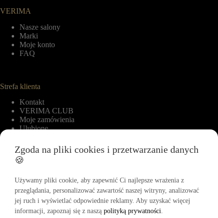
VERIMA
Nasze salony
Marki
Moje konto
FAQ
Strefa klienta
Kontakt
VERIMA CLUB
Moje zamówienia
Ulubione
Zgoda na pliki cookies i przetwarzanie danych
🍪
Informacje
Regulamin
Używamy pliki cookie, aby zapewnić Ci najlepsze wrażenia z
Polityka zwrotów
przeglądania, personalizować zawartość naszej witryny, analizować
Polityka cookies
jej ruch i wyświetlać odpowiednie reklamy. Aby uzyskać więcej
Polityka prywatności
informacji, zapoznaj się z naszą
polityką prywatności
.
Regulamin Akcji Promocyjnej „-15% na pierwszy zakup”