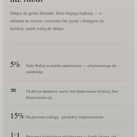
Dołącz do grona klientek, które kupują mądrzej — z
rabatem na zawsze, zwrotami bez pytań i dostępem do
kolekcji zanim trafią do sklepu.
5%
Stały Rabat na każde zamówienie — od pierwszego do
ostatniego
∞
14 dni na darmowy zwrot, bez drukowania etykiety, bez
tłumaczenia się
15%
Na pierwsze zakupy - produkty nieprzecenione
1:1
Prywatna konsultacja stylistyczna — kiedy chcesz, jak