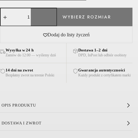
ilość
SPODNIE
FAWN
BŁYSZCZĄCE
CZARNE
Dodaj do listy życzeń
Wysyłka w 24 h
Dostawa 1–2 dni
Zamów do 12:00 — wyślemy dziś
DPD, InPost lub odbiór osobisty
14 dni na zwrot
Gwarancja autentyczności
Bezpłatny zwrot na terenie Polski
Każdy produkt z certyfikatem marki
OPIS PRODUKTU
Spodnie Fawn Błyszczące Czarne
DOSTAWA I ZWROT
Stylowe, czarne spodnie
Fawn
z lekko
rozszerzanymi
nogawkami
oraz
subtelnym połyskiem
. Spodnie wykonane