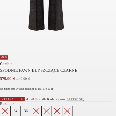
-50%
Cambio
SPODNIE FAWN BŁYSZCZĄCE CZARNE
579.00
zł
1149.00
zł
Pierwotna
Aktualna
cena
cena
Najniższa cena w ciągu ostatnich 30 dni:
579.00
zł
wynosiła:
wynosi:
1149.00 zł.
579.00 zł.
od
−
28.95
zł
dla Klubowiczów
·
ZAPISZ SIĘ
VERIMA CLUB
Rozmiar
32
34
36
38
40
42
44