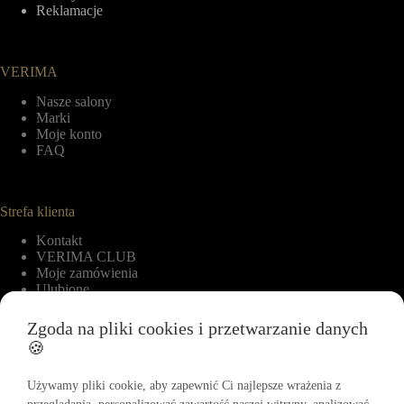
Reklamacje
VERIMA
Nasze salony
Marki
Moje konto
FAQ
Strefa klienta
Kontakt
VERIMA CLUB
Moje zamówienia
Ulubione
Zgoda na pliki cookies i przetwarzanie danych
🍪
Informacje
Regulamin
Używamy pliki cookie, aby zapewnić Ci najlepsze wrażenia z
Polityka zwrotów