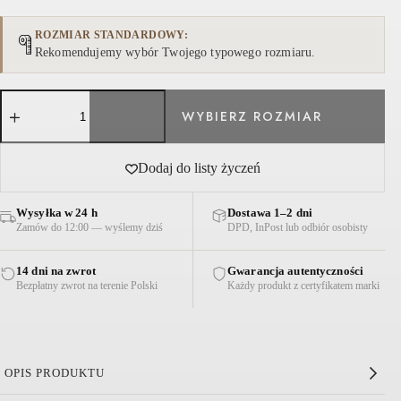
ROZMIAR STANDARDOWY
Rekomendujemy wybór Twojego typowego rozmiaru.
ilość
SPODNIE
IKARIA
Z
NADRUKIEM
Dodaj do listy życzeń
BANDANY
NIEBIESKIE
Wysyłka w 24 h
Dostawa 1–2 dni
Zamów do 12:00 — wyślemy dziś
DPD, InPost lub odbiór osobisty
14 dni na zwrot
Gwarancja autentyczności
Bezpłatny zwrot na terenie Polski
Każdy produkt z certyfikatem marki
OPIS PRODUKTU