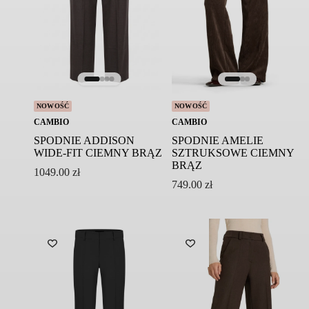
Pielęgnacja:
Pranie ręczne
Prać oddzielnie w delikatnym detergencie po
odwróceniu na lewą stronę w worku na pranie
Nie suszyć w suszarce bębnowej
Prasować w niskiej temperaturze
NOWOŚĆ
NOWOŚĆ
Nie czyścić chemicznie
CAMBIO
CAMBIO
SPODNIE ADDISON
SPODNIE AMELIE
Symbol modelu: IKARIA/3610
WIDE-FIT CIEMNY BRĄZ
SZTRUKSOWE CIEMNY
BRĄZ
1049.00
zł
749.00
zł