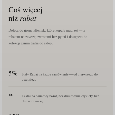
Coś więcej
niż
rabat
Dołącz do grona klientek, które kupują mądrzej — z
rabatem na zawsze, zwrotami bez pytań i dostępem do
kolekcji zanim trafią do sklepu.
5%
Stały Rabat na każde zamówienie — od pierwszego do
ostatniego
∞
14 dni na darmowy zwrot, bez drukowania etykiety, bez
tłumaczenia się