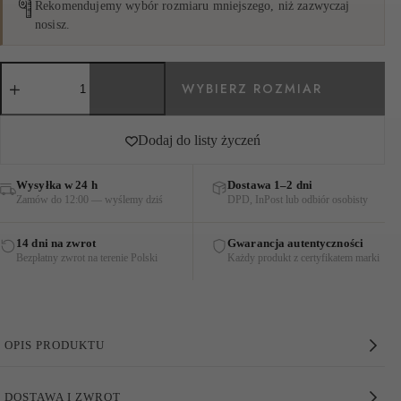
Rekomendujemy wybór rozmiaru mniejszego, niż zazwyczaj
nosisz.
ilość
SPODNIE
LNIANE
Z
HAFTEM
Dodaj do listy życzeń
CZARNO-
ZŁOTE
Wysyłka w 24 h
Dostawa 1–2 dni
Zamów do 12:00 — wyślemy dziś
DPD, InPost lub odbiór osobisty
14 dni na zwrot
Gwarancja autentyczności
Bezpłatny zwrot na terenie Polski
Każdy produkt z certyfikatem marki
OPIS PRODUKTU
Spodnie Lniane z Haftem Czarno-Złote
DOSTAWA I ZWROT