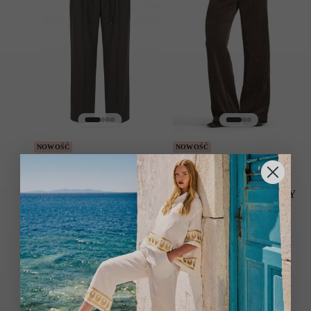
NOWOŚĆ
NOWOŚĆ
CAMBIO
CAMBIO
SPODNIE ADDISON
SPODNIE AMELIE
WIDE-FIT CIEMNY BRĄZ
SZTRUKSOWE CIEMNY
BRĄZ
1049.00
zł
749.00
zł