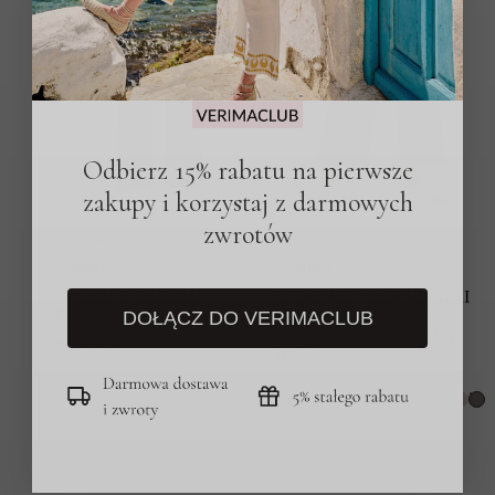
Odbierz 15% rabatu na pierwsze
zakupy i korzystaj z darmowych
zwrotów
NOWOŚĆ
NOWOŚĆ
CAMBIO
CAMBIO
SPODNIE FARAH
SPODNIE Z MIESZANKI
DOŁĄCZ DO VERIMACLUB
FLARED-FIT CZARNE
WISKOZY I WEŁNY
CALIFORNIA CIEMNY
749.00
zł
BRĄZ
749.00
zł