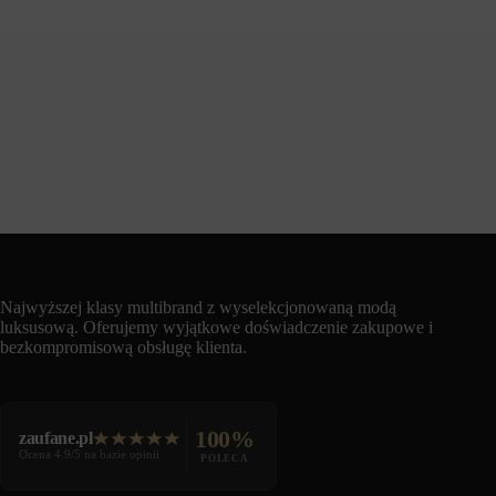
Najwyższej klasy multibrand z wyselekcjonowaną modą
luksusową. Oferujemy wyjątkowe doświadczenie zakupowe i
bezkompromisową obsługę klienta.
100%
zaufane.pl
Ocena 4.9/5 na bazie opinii
POLECA