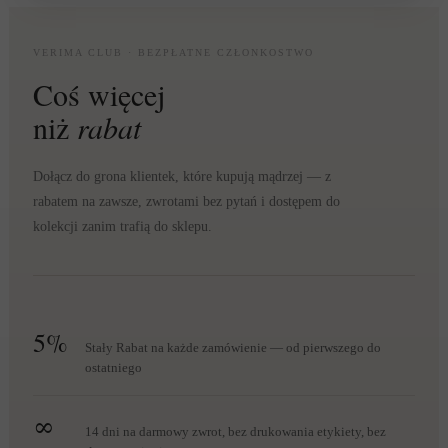
VERIMA CLUB · BEZPŁATNE CZŁONKOSTWO
Coś więcej
niż
rabat
Dołącz do grona klientek, które kupują mądrzej — z
rabatem na zawsze, zwrotami bez pytań i dostępem do
kolekcji zanim trafią do sklepu.
5%
Stały Rabat na każde zamówienie — od pierwszego do
ostatniego
∞
14 dni na darmowy zwrot, bez drukowania etykiety, bez