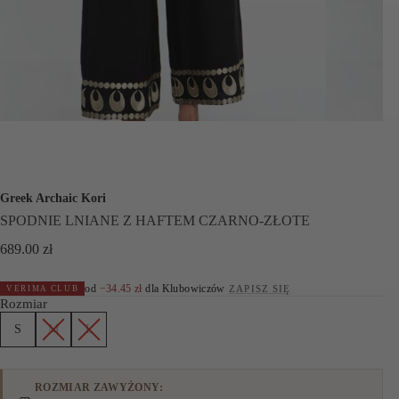
Greek Archaic Kori
SPODNIE LNIANE Z HAFTEM CZARNO-ZŁOTE
689.00
zł
od
−
34.45
zł
dla Klubowiczów
·
ZAPISZ SIĘ
VERIMA CLUB
Rozmiar
S
M
L
ROZMIAR ZAWYŻONY