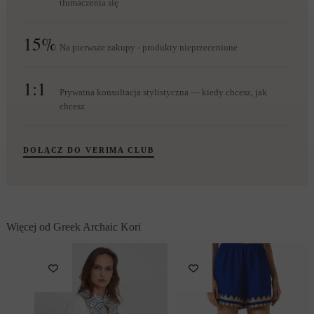
tłumaczenia się
15%
Na pierwsze zakupy - produkty nieprzecenione
1:1
Prywatna konsultacja stylistyczna — kiedy chcesz, jak
chcesz
DOŁĄCZ DO VERIMA CLUB
Więcej od Greek Archaic Kori