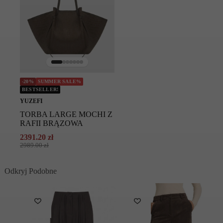
-20%
SUMMER SALE%
BESTSELLER!
YUZEFI
TORBA LARGE MOCHI Z
RAFII BRĄZOWA
2391.20
zł
Pierwotna
Aktualna
2989.00
zł
cena
cena
wynosiła:
wynosi:
Odkryj Podobne
2989.00 zł.
2391.20 zł.