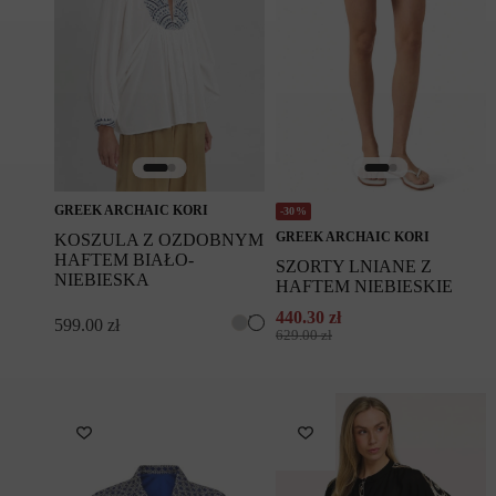
GREEK ARCHAIC KORI
-30%
GREEK ARCHAIC KORI
KOSZULA Z OZDOBNYM
HAFTEM BIAŁO-
SZORTY LNIANE Z
NIEBIESKA
HAFTEM NIEBIESKIE
440.30
zł
599.00
zł
Pierwotna
Aktualna
629.00
zł
cena
cena
wynosiła:
wynosi:
629.00 zł.
440.30 zł.