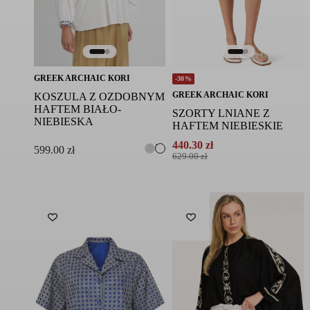
GREEK ARCHAIC KORI
-30%
GREEK ARCHAIC KORI
KOSZULA Z OZDOBNYM
HAFTEM BIAŁO-
SZORTY LNIANE Z
NIEBIESKA
HAFTEM NIEBIESKIE
440.30
zł
599.00
zł
Pierwotna
Aktualna
629.00
zł
cena
cena
wynosiła:
wynosi:
629.00 zł.
440.30 zł.