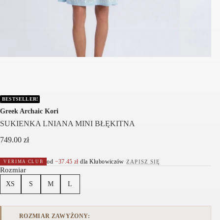
BESTSELLER!
Greek Archaic Kori
SUKIENKA LNIANA MINI BŁĘKITNA
749.00
zł
od
−
37.45
zł
dla Klubowiczów
·
ZAPISZ SIĘ
VERIMA CLUB
Rozmiar
XS
S
M
L
ROZMIAR ZAWYŻONY