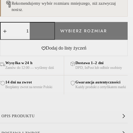
Rekomendujemy wybór rozmiaru mniejszego, niż zazwyczaj
nosisz.
ilość
SUKIENKA
LNIANA
MINI
BŁĘKITNA
Dodaj do listy życzeń
Wysyłka w 24 h
Dostawa 1–2 dni
Zamów do 12:00 — wyślemy dziś
DPD, InPost lub odbiór osobisty
14 dni na zwrot
Gwarancja autentyczności
Bezpłatny zwrot na terenie Polski
Każdy produkt z certyfikatem marki
OPIS PRODUKTU
Sukienka Lniana Mini Błękitna