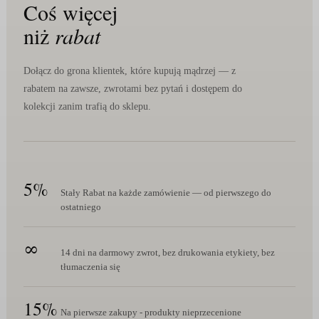
Coś więcej
niż
rabat
Dołącz do grona klientek, które kupują mądrzej — z
rabatem na zawsze, zwrotami bez pytań i dostępem do
kolekcji zanim trafią do sklepu.
5%
Stały Rabat na każde zamówienie — od pierwszego do
ostatniego
∞
14 dni na darmowy zwrot, bez drukowania etykiety, bez
tłumaczenia się
15%
Na pierwsze zakupy - produkty nieprzecenione