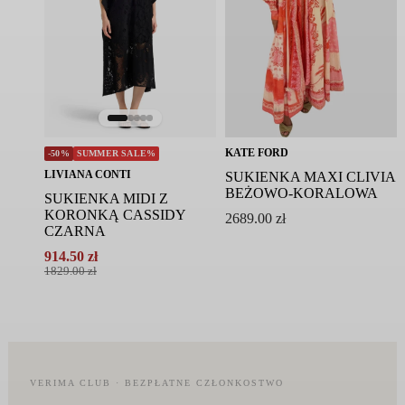
KATE FORD
-50%
SUMMER SALE%
LIVIANA CONTI
SUKIENKA MAXI CLIVIA
BEŻOWO-KORALOWA
SUKIENKA MIDI Z
KORONKĄ CASSIDY
2689.00
zł
CZARNA
914.50
zł
Pierwotna
Aktualna
1829.00
zł
cena
cena
wynosiła:
wynosi:
1829.00 zł.
914.50 zł.
VERIMA CLUB · BEZPŁATNE CZŁONKOSTWO