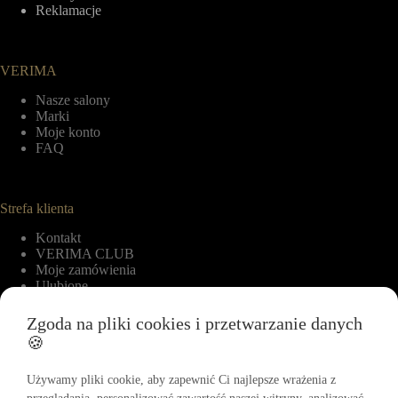
Reklamacje
VERIMA
Nasze salony
Marki
Moje konto
FAQ
Strefa klienta
Kontakt
VERIMA CLUB
Moje zamówienia
Ulubione
Zgoda na pliki cookies i przetwarzanie danych
🍪
Informacje
Regulamin
Używamy pliki cookie, aby zapewnić Ci najlepsze wrażenia z
Polityka zwrotów